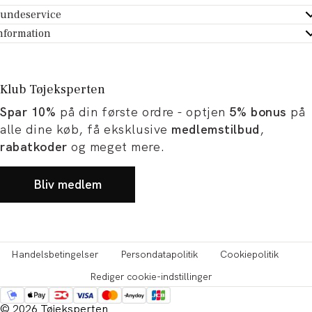
undeservice
ndeservice - Hjælpecenter
nformation
m Tøjeksperten
ontakt
tikker
turportal
Klub Tøjeksperten
spiration og artikler
rtryd dit køb
Spar 10%
på din første ordre - optjen
5% bonus
på
ørrelsesguide
avekort
alle dine køb, få eksklusive
medlemstilbud
,
b og karriere
turnering
rabatkoder
og meget mere.
okumentation
Bliv medlem
Handelsbetingelser
Persondatapolitik
Cookiepolitik
Rediger cookie-indstillinger
© 2026 Tøjeksperten