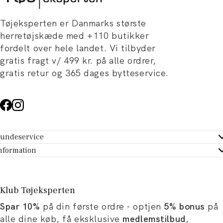
Tøjeksperten er Danmarks største
herretøjskæde med +110 butikker
fordelt over hele landet. Vi tilbyder
gratis fragt v/ 499 kr. på alle ordrer,
gratis retur og 365 dages bytteservice.
undeservice
ndeservice - Hjælpecenter
nformation
m Tøjeksperten
ontakt
tikker
turportal
Klub Tøjeksperten
spiration og artikler
rtryd dit køb
Spar 10%
på din første ordre - optjen
5% bonus
på
ørrelsesguide
avekort
alle dine køb, få eksklusive
medlemstilbud
,