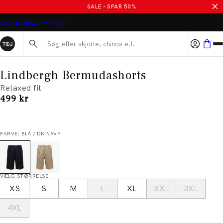
SALE - SPAR 50%
GRATIS FRAGT V/ 499,-
Søg her...
Lindbergh Bermudashorts
Relaxed fit
I alt (inkl. rabat)
499 kr
FARVE: BLÅ / DK NAVY
VÆLG STØRRELSE
XS
S
M
L
XL
XXL
3XL
4XL