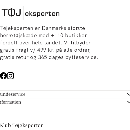
Tøjeksperten er Danmarks største
herretøjskæde med +110 butikker
fordelt over hele landet. Vi tilbyder
gratis fragt v/ 499 kr. på alle ordrer,
gratis retur og 365 dages bytteservice.
undeservice
ndeservice - Hjælpecenter
nformation
m Tøjeksperten
ontakt
tikker
turportal
Klub Tøjeksperten
spiration og artikler
rtryd dit køb