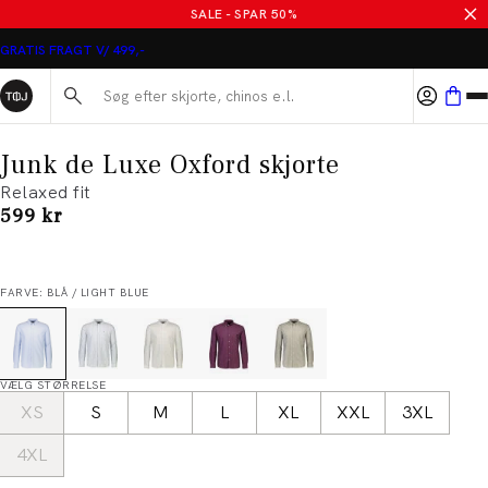
SALE - SPAR 50%
GRATIS FRAGT V/ 499,-
Søg her...
Junk de Luxe Oxford skjorte
Relaxed fit
I alt (inkl. rabat)
599 kr
FARVE: BLÅ / LIGHT BLUE
VÆLG STØRRELSE
XS
S
M
L
XL
XXL
3XL
4XL