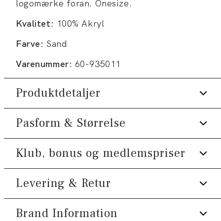
logomærke foran. Onesize.
Kvalitet:
100% Akryl
Farve:
Sand
Varenummer:
60-935011
Produktdetaljer
Pasform & Størrelse
Logomærke på huens fold.
Ribstrikket.
Klub, bonus og medlemspriser
Fit:
Onesize
Onesize.
Produktnr.: 60-935011
Størrelsesguide
Levering & Retur
Tilmeld dig Klub Tøjeksperten helt gratis.
Spar 10% på din første ordre *
Brand Information
1-2 hverdage.