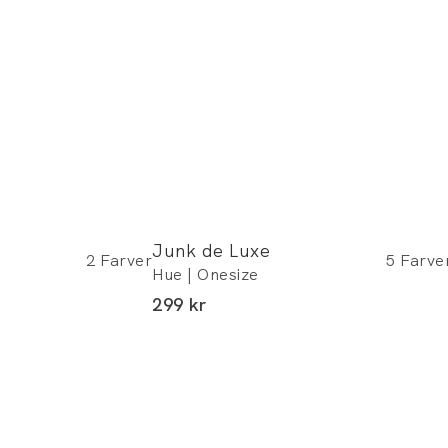
Junk de Luxe
2
Farver
5
Farve
Hue | Onesize
I alt (inkl. rabat)
299 kr