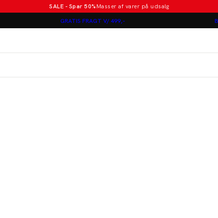
SALE - Spar 50%
Masser af varer på udsalg
Poloer i nye farver
GRATIS FRAGT V/ 499,-
B
Lindbergh
Jakkesæt fra 1499 kr.
er