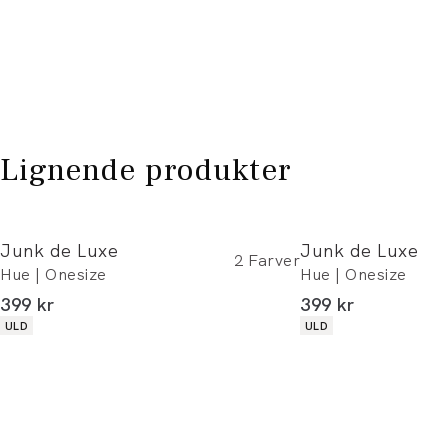
Lignende produkter
Junk de Luxe
Junk de Luxe
2
Farver
Hue | Onesize
Hue | Onesize
I alt (inkl. rabat)
I alt (inkl. rabat)
399 kr
399 kr
Produkt egenskaber
Produkt egenskaber
ULD
ULD