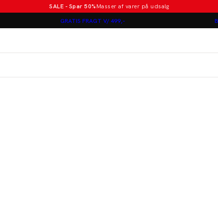
SALE - Spar 50%
Masser af varer på udsalg
Poloer i nye farver
GRATIS FRAGT V/ 499,-
B
Lindbergh
Jakkesæt fra 1499 kr.
er