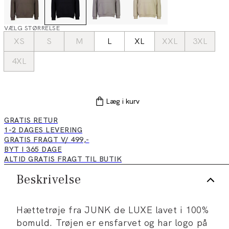
VÆLG STØRRELSE
XS
S
M
L
XL
XXL
3XL
4XL
Læg i kurv
GRATIS RETUR
1-2 DAGES LEVERING
GRATIS FRAGT V/ 499,-
BYT I 365 DAGE
ALTID GRATIS FRAGT TIL BUTIK
Beskrivelse
Hættetrøje fra JUNK de LUXE lavet i 100%
bomuld. Trøjen er ensfarvet og har logo på