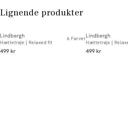
Lignende produkter
Lindbergh
Lindbergh
6
Farver
Hættetrøje | Relaxed fit
Hættetrøje | Relaxe
I alt (inkl. rabat)
I alt (inkl. rabat)
499 kr
499 kr