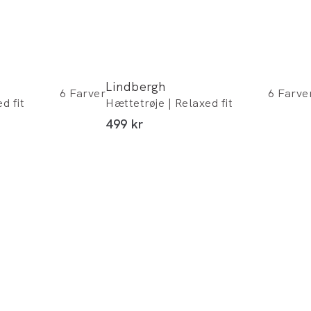
Lindbergh
6
Farver
6
Farve
d fit
Hættetrøje | Relaxed fit
I alt (inkl. rabat)
499 kr