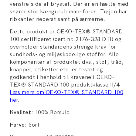
venstre side af brystet. Der er en hætte med
snører stor kængurulomme foran. Trøjen har
ribkanter nederst samt på ærmerne.
Dette produkt er OEKO-TEX® STANDARD
100 certificeret (cert.nr. 2176-328 DTI) og
overholder standardens strenge krav for
sundheds- og miljøskadelige stoffer. Alle
komponenter af produktet dvs., stof, tråd,
knapper, etiketter etc. er testet og
godkendt i henhold til kravene i OEKO-
TEX® STANDARD 100 produktklasse II/4.
Læs mere om OEKO-TEX® STANDARD 100
her
.
Kvalitet:
100% Bomuld
Farve:
Sort