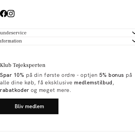
undeservice
ndeservice - Hjælpecenter
nformation
m Tøjeksperten
ontakt
tikker
turportal
Klub Tøjeksperten
spiration og artikler
rtryd dit køb
Spar 10%
på din første ordre - optjen
5% bonus
på
ørrelsesguide
avekort
alle dine køb, få eksklusive
medlemstilbud
,
b og karriere
turnering
rabatkoder
og meget mere.
okumentation
Bliv medlem