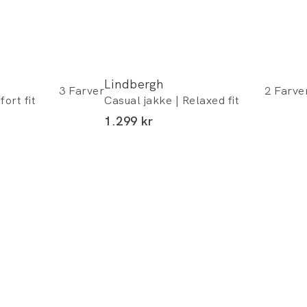
Lindbergh
3
Farver
2
Farve
ort fit
Casual jakke | Relaxed fit
I alt (inkl. rabat)
1.299 kr