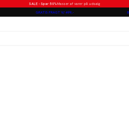
SALE - Spar 50%
Masser af varer på udsalg
Poloer i nye farver
GRATIS FRAGT V/ 499,-
B
Lindbergh
Jakkesæt fra 1499 kr.
er