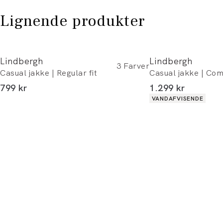
Lignende produkter
Lindbergh
Lindbergh
3
Farver
Casual jakke | Regular fit
Casual jakke | Comf
I alt (inkl. rabat)
I alt (inkl. rabat)
799 kr
1.299 kr
Produkt egenskaber
VANDAFVISENDE