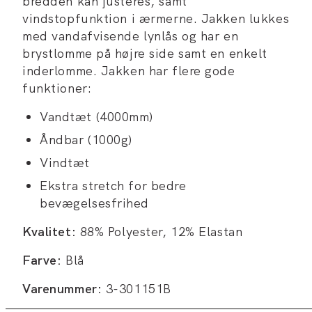
bredden kan justeres, samt
vindstopfunktion i ærmerne. Jakken lukkes
med vandafvisende lynlås og har en
brystlomme på højre side samt en enkelt
inderlomme. Jakken har flere gode
funktioner:
Vandtæt (4000mm)
Åndbar (1000g)
Vindtæt
Ekstra stretch for bedre
bevægelsesfrihed
Kvalitet:
88% Polyester, 12% Elastan
Farve:
Blå
Varenummer:
3-301151B