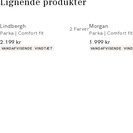
Lignende produkter
Lindbergh
Morgan
2
Farver
Parka | Comfort fit
Parka | Comfort fit
I alt (inkl. rabat)
I alt (inkl. rabat)
2.199 kr
1.999 kr
Produkt egenskaber
Produkt egenskaber
VANDAFVISENDE
VINDTÆT
VANDAFVISENDE
VIN