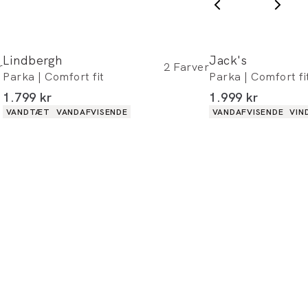
online.
Du kan indløse din bonus 365 dage om året i
Lindbergh
Jack's
alle butikker og online.
r
2
Farver
Parka | Comfort fit
Parka | Comfort fi
I alt (inkl. rabat)
I alt (inkl. rabat)
1.799 kr
1.999 kr
Bliv medlem
Produkt egenskaber
Produkt egenskabe
VANDTÆT
VANDAFVISENDE
VANDAFVISENDE
VIN
* Rabatten gælder alle ikke-nedsatte varer.