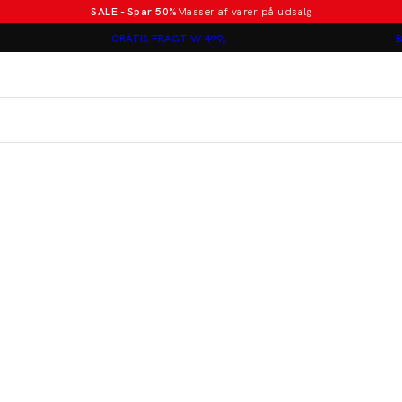
SALE - Spar 50%
Masser af varer på udsalg
Poloer i nye farver
GRATIS FRAGT V/ 499,-
B
Lindbergh
Jakkesæt fra 1499 kr.
er