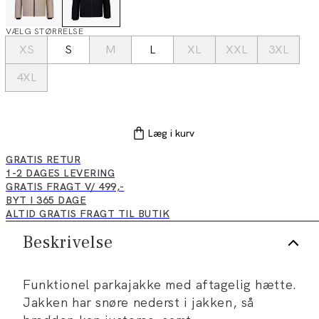
VÆLG STØRRELSE
XS
S
M
L
XL
XXL
3XL
4XL
Læg i kurv
GRATIS RETUR
1-2 DAGES LEVERING
GRATIS FRAGT V/ 499,-
BYT I 365 DAGE
ALTID GRATIS FRAGT TIL BUTIK
Beskrivelse
Funktionel parkajakke med aftagelig hætte.
Jakken har snøre nederst i jakken, så