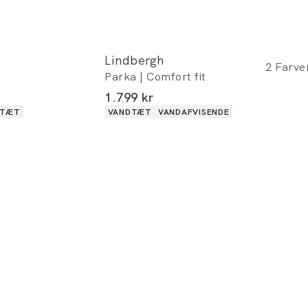
Lindbergh
2
Farve
Parka | Comfort fit
I alt (inkl. rabat)
1.799 kr
Produkt egenskaber
DTÆT
VANDTÆT
VANDAFVISENDE