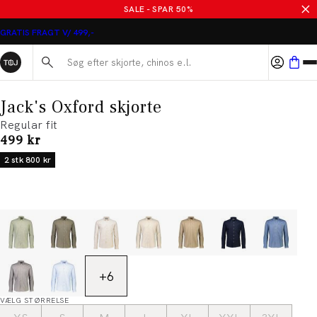
SALE - SPAR 50%
GRATIS FRAGT V/ 499,-
Søg her...
Jack's Oxford skjorte
Regular fit
I alt (inkl. rabat)
499 kr
2 stk 800 kr
+
6
VÆLG STØRRELSE