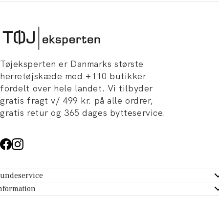
Tøjeksperten er Danmarks største
herretøjskæde med +110 butikker
fordelt over hele landet. Vi tilbyder
gratis fragt v/ 499 kr. på alle ordrer,
gratis retur og 365 dages bytteservice.
undeservice
ndeservice - Hjælpecenter
nformation
m Tøjeksperten
ontakt
tikker
turportal