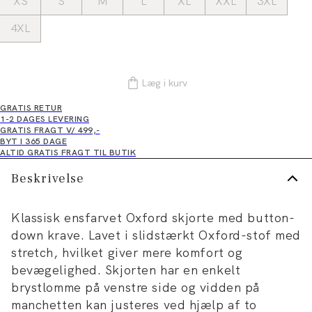
XS
S
M
L
XL
XXL
3XL
4XL
Læg i kurv
GRATIS RETUR
1-2 DAGES LEVERING
GRATIS FRAGT V/ 499,-
BYT I 365 DAGE
ALTID GRATIS FRAGT TIL BUTIK
Beskrivelse
Klassisk ensfarvet Oxford skjorte med button-
down krave. Lavet i slidstærkt Oxford-stof med
stretch, hvilket giver mere komfort og
bevægelighed. Skjorten har en enkelt
brystlomme på venstre side og vidden på
manchetten kan justeres ved hjælp af to