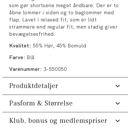
som gør shortsene meget åndbare. Der er to
åbne lommer i siden og to baglommer med
flap. Lavet i relaxed fit, som er lidt
strammere end regular fit, men stadig giver
bevægelsesfrihed.
Kvalitet:
55% Hør, 45% Bomuld
Farve:
Blå
Varenummer:
3-550050
Produktdetaljer
Pasform & Størrelse
Shortsene har gylp med lynlås.
Fremstillet i bomuldsblend med hør.
Klub, bonus og medlemspriser
Fit:
Relaxed fit
Der er to baglommer med flap.