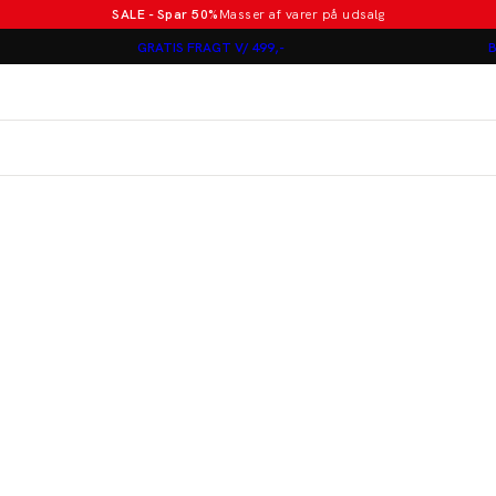
SALE - Spar 50%
Masser af varer på udsalg
Poloer i nye farver
GRATIS FRAGT V/ 499,-
B
Lindbergh
Jakkesæt fra 1499 kr.
er