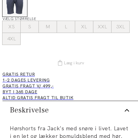
VÆLG STØRRELSE
XS
S
M
L
XL
XXL
3XL
4XL
Læg i kurv
GRATIS RETUR
1-2 DAGES LEVERING
GRATIS FRAGT V/ 499,-
BYT I 365 DAGE
ALTID GRATIS FRAGT TIL BUTIK
Beskrivelse
Hørshorts fra Jack's med snøre i livet. Lavet
i en let og lækker bomuldsblend med hør,