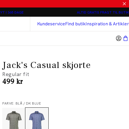
Relaxed loose fit Chinos - 2 stk 800 kr
YT I 365 DAGE
ALTID GRATIS FRAGT TIL BUTIK
Bison
Cashmere Touch Bukser
Kundeservice
Find butik
Inspiration & Artikler
Jack's Casual skjorte
Regular fit
I alt (inkl. rabat)
499 kr
FARVE: BLÅ / DK BLUE