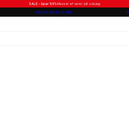
SALE - Spar 50%
Masser af varer på udsalg
Poloer i nye farver
GRATIS FRAGT V/ 499,-
B
Lindbergh
Jakkesæt fra 1499 kr.
er