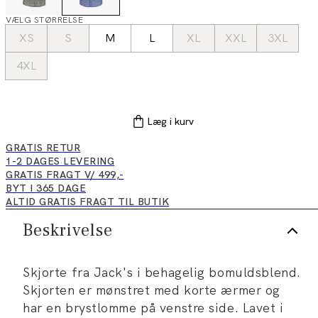
VÆLG STØRRELSE
XS
S
M
L
XL
XXL
3XL
4XL
Læg i kurv
GRATIS RETUR
1-2 DAGES LEVERING
GRATIS FRAGT V/ 499,-
BYT I 365 DAGE
ALTID GRATIS FRAGT TIL BUTIK
Beskrivelse
Skjorte fra Jack's i behagelig bomuldsblend.
Skjorten er mønstret med korte ærmer og
har en brystlomme på venstre side. Lavet i