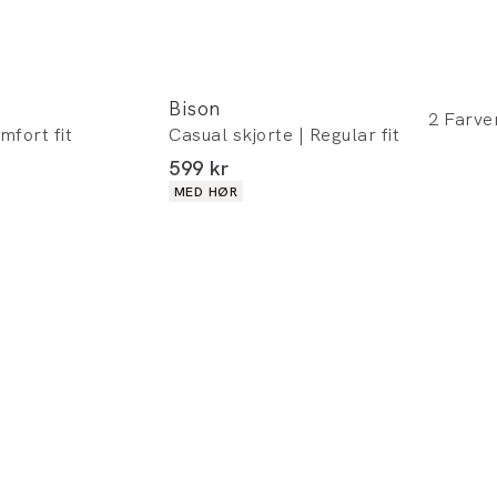
Bison
2
Farve
mfort fit
Casual skjorte | Regular fit
I alt (inkl. rabat)
599 kr
Produkt egenskaber
MED HØR