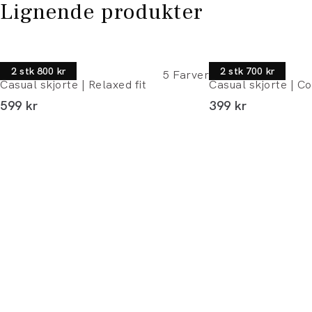
Lignende produkter
Lindbergh
Morgan
2 stk 800 kr
2 stk 700 kr
5
Farver
Casual skjorte | Relaxed fit
Casual skjorte | Co
I alt (inkl. rabat)
I alt (inkl. rabat)
599 kr
399 kr