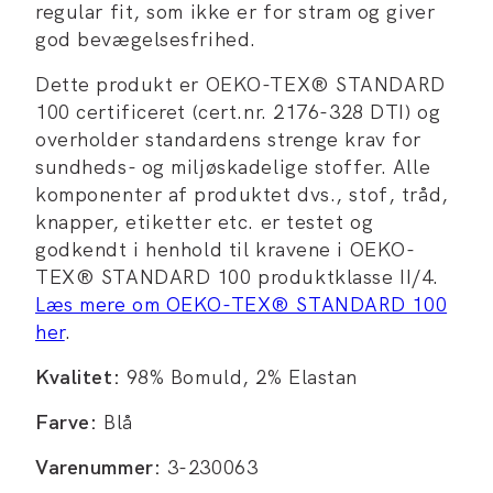
regular fit, som ikke er for stram og giver
god bevægelsesfrihed.
Dette produkt er OEKO-TEX® STANDARD
100 certificeret (cert.nr. 2176-328 DTI) og
overholder standardens strenge krav for
sundheds- og miljøskadelige stoffer. Alle
komponenter af produktet dvs., stof, tråd,
knapper, etiketter etc. er testet og
godkendt i henhold til kravene i OEKO-
TEX® STANDARD 100 produktklasse II/4.
Læs mere om OEKO-TEX® STANDARD 100
her
.
Kvalitet:
98% Bomuld, 2% Elastan
Farve:
Blå
Varenummer:
3-230063