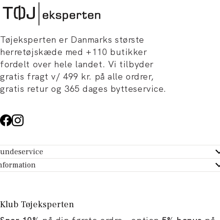
Tøjeksperten er Danmarks største
herretøjskæde med +110 butikker
fordelt over hele landet. Vi tilbyder
gratis fragt v/ 499 kr. på alle ordrer,
gratis retur og 365 dages bytteservice.
undeservice
ndeservice - Hjælpecenter
nformation
m Tøjeksperten
ontakt
tikker
turportal
Klub Tøjeksperten
spiration og artikler
rtryd dit køb