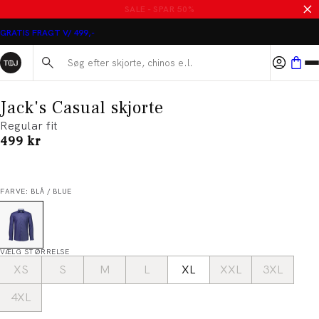
MASSER AF VARER PÅ UDSALG
GRATIS FRAGT V/ 499,-
Søg her...
Jack's Casual skjorte
Regular fit
I alt (inkl. rabat)
499 kr
FARVE: BLÅ / BLUE
VÆLG STØRRELSE
XS
S
M
L
XL
XXL
3XL
4XL