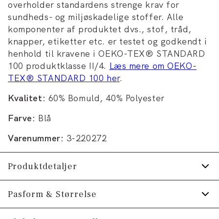
overholder standardens strenge krav for
sundheds- og miljøskadelige stoffer. Alle
komponenter af produktet dvs., stof, tråd,
knapper, etiketter etc. er testet og godkendt i
henhold til kravene i OEKO-TEX® STANDARD
100 produktklasse II/4.
Læs mere om OEKO-
TEX® STANDARD 100 her
.
Kvalitet:
60% Bomuld, 40% Polyester
Farve:
Blå
Varenummer:
3-220272
Produktdetaljer
Fremstillet i behagelig bomuldsblend.
Pasform & Størrelse
Strygelet skjorte.