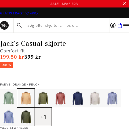
SALE - SPAR 50%
GRATIS FRAGT V/ 499,-
Søg her...
Jack's Casual skjorte
Comfort fit
I alt (uden rabat)
199,50 kr
399 kr
-50 %
FARVE: ORANGE / PEACH
+
1
VÆLG STØRRELSE