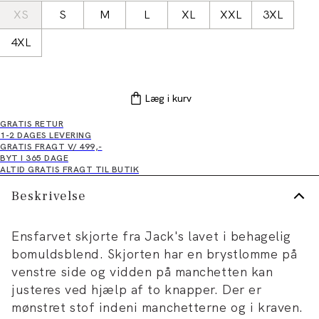
XS
S
M
L
XL
XXL
3XL
4XL
Læg i kurv
GRATIS RETUR
1-2 DAGES LEVERING
GRATIS FRAGT V/ 499,-
BYT I 365 DAGE
ALTID GRATIS FRAGT TIL BUTIK
Beskrivelse
Ensfarvet skjorte fra Jack's lavet i behagelig
bomuldsblend. Skjorten har en brystlomme på
venstre side og vidden på manchetten kan
justeres ved hjælp af to knapper. Der er
mønstret stof indeni manchetterne og i kraven.