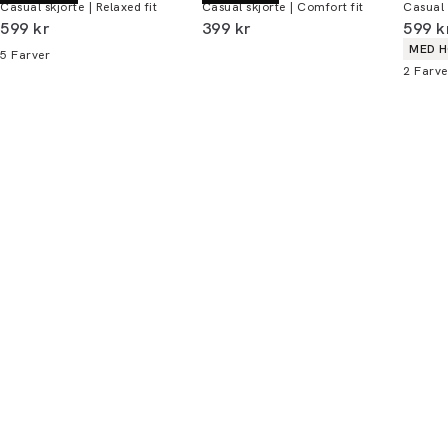
Casual skjorte | Relaxed fit
Casual skjorte | Comfort fit
Casual s
Du kan indløse din bonus 365 dage om året i
I alt (inkl. rabat)
I alt (inkl. rabat)
I alt 
599 kr
399 kr
599 k
alle butikker og online.
Produ
MED 
5
Farver
2
Farve
Bliv medlem
* Rabatten gælder alle ikke-nedsatte varer.