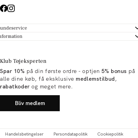
undeservice
ndeservice - Hjælpecenter
nformation
m Tøjeksperten
ontakt
tikker
turportal
Klub Tøjeksperten
spiration og artikler
rtryd dit køb
Spar 10%
på din første ordre - optjen
5% bonus
på
ørrelsesguide
avekort
alle dine køb, få eksklusive
medlemstilbud
,
b og karriere
turnering
rabatkoder
og meget mere.
okumentation
Bliv medlem
Handelsbetingelser
Persondatapolitik
Cookiepolitik