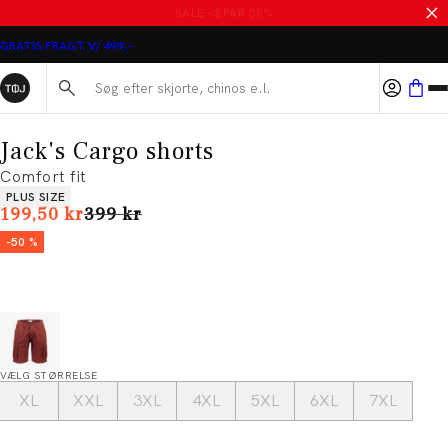
MASSER AF VARER PÅ UDSALG
GRATIS FRAGT V/ 499,-
Søg her...
Jack's Cargo shorts
Comfort fit
Produkt egenskaber
PLUS SIZE
I alt (uden rabat)
199,50 kr
399 kr
-50 %
VÆLG STØRRELSE
XL
XXL
3XL
4XL
5XL
6XL
7XL