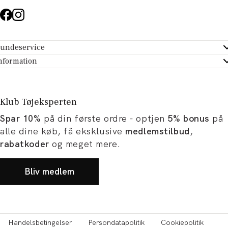
undeservice
ndeservice - Hjælpecenter
nformation
m Tøjeksperten
ontakt
tikker
turportal
Klub Tøjeksperten
spiration og artikler
rtryd dit køb
Spar 10%
på din første ordre - optjen
5% bonus
på
ørrelsesguide
avekort
alle dine køb, få eksklusive
medlemstilbud
,
b og karriere
turnering
rabatkoder
og meget mere.
okumentation
Bliv medlem
Handelsbetingelser
Persondatapolitik
Cookiepolitik