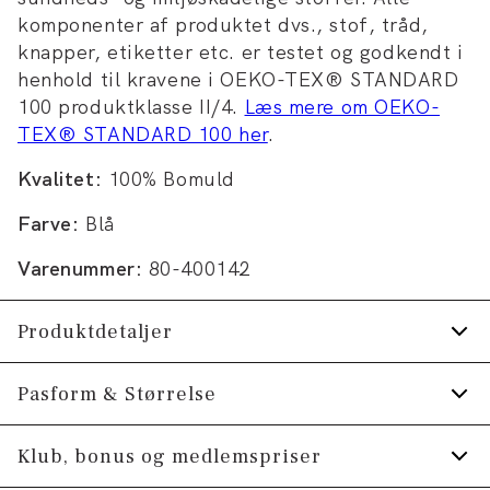
komponenter af produktet dvs., stof, tråd,
knapper, etiketter etc. er testet og godkendt i
henhold til kravene i OEKO-TEX® STANDARD
100 produktklasse II/4.
Læs mere om OEKO-
TEX® STANDARD 100 her
.
Kvalitet:
100% Bomuld
Farve:
Blå
Varenummer:
80-400142
Produktdetaljer
Logo på venstre ærme.
Pasform & Størrelse
Fremstillet i 100% bomuld.
Fit:
Comfort fit
Klub, bonus og medlemspriser
T-shirten har rund hals.