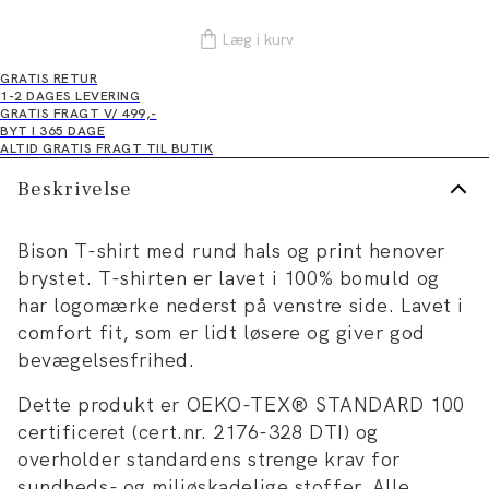
Læg i kurv
GRATIS RETUR
1-2 DAGES LEVERING
GRATIS FRAGT V/ 499,-
BYT I 365 DAGE
ALTID GRATIS FRAGT TIL BUTIK
Beskrivelse
Bison T-shirt med rund hals og print henover
brystet. T-shirten er lavet i 100% bomuld og
har logomærke nederst på venstre side. Lavet i
comfort fit, som er lidt løsere og giver god
bevægelsesfrihed.
Dette produkt er OEKO-TEX® STANDARD 100
certificeret (cert.nr. 2176-328 DTI) og
overholder standardens strenge krav for
sundheds- og miljøskadelige stoffer. Alle