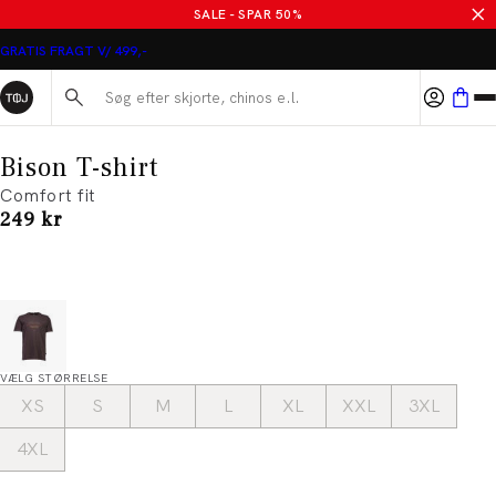
SALE - SPAR 50%
GRATIS FRAGT V/ 499,-
Søg her...
Bison T-shirt
Comfort fit
I alt (inkl. rabat)
249 kr
VÆLG STØRRELSE
XS
S
M
L
XL
XXL
3XL
4XL