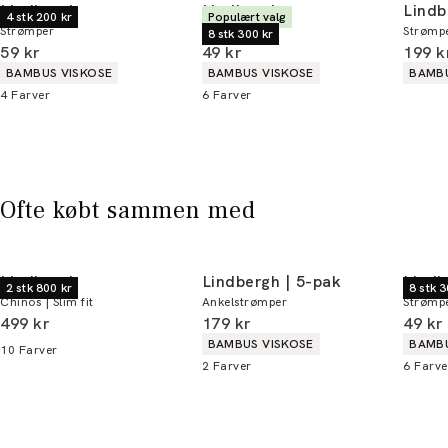
Lindbergh
Lindbergh
Lindb
4 stk 200 kr
Populært valg
Strømper
Strømper
Strømp
Du kan indløse din bonus 365 dage om året i
8 stk 300 kr
I alt (inkl. rabat)
I alt (inkl. rabat)
I alt 
59 kr
49 kr
199 k
alle butikker og online.
Produkt egenskaber
Produkt egenskaber
Produ
BAMBUS VISKOSE
BAMBUS VISKOSE
BAMBU
4
Farver
6
Farver
Bliv medlem
* Rabatten gælder alle ikke-nedsatte varer.
Ofte købt sammen med
Lindbergh
Lindbergh | 5-pak
Lindb
2 stk 800 kr
8 stk 3
Chinos | Slim fit
Ankelstrømper
Strømp
I alt (inkl. rabat)
I alt (inkl. rabat)
I alt 
499 kr
179 kr
49 kr
Produkt egenskaber
Produ
BAMBUS VISKOSE
BAMBU
10
Farver
2
Farver
6
Farve