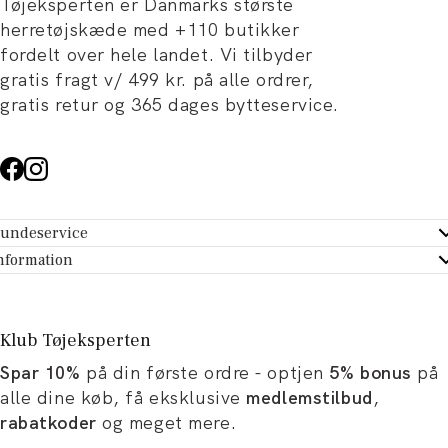
Tøjeksperten er Danmarks største
herretøjskæde med +110 butikker
fordelt over hele landet. Vi tilbyder
gratis fragt v/ 499 kr. på alle ordrer,
gratis retur og 365 dages bytteservice.
undeservice
ndeservice - Hjælpecenter
nformation
m Tøjeksperten
ontakt
tikker
turportal
Klub Tøjeksperten
spiration og artikler
rtryd dit køb
Spar 10%
på din første ordre - optjen
5% bonus
på
ørrelsesguide
avekort
alle dine køb, få eksklusive
medlemstilbud
,
b og karriere
turnering
rabatkoder
og meget mere.
okumentation