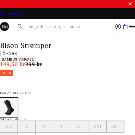
SALE - SPAR 50%
BYT I 365 DAGE
Søg her...
Bison Strømper
| 5-pak
Produkt egenskaber
BAMBUS VISKOSE
I alt (uden rabat)
149,50 kr
299 kr
-50 %
FARVE: BLÅ / NAVY
VÆLG STØRRELSE
XS
S
M
L
XL
XXL
3XL