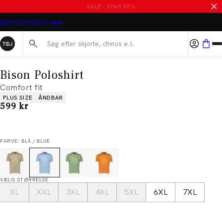
MASSER AF VARER PÅ UDSALG
GRATIS FRAGT V/ 499,-
Søg her...
Bison Poloshirt
Comfort fit
Produkt egenskaber
PLUS SIZE
ÅNDBAR
I alt (inkl. rabat)
599 kr
FARVE: BLÅ / BLUE
VÆLG STØRRELSE
XL
XXL
3XL
4XL
5XL
6XL
7XL