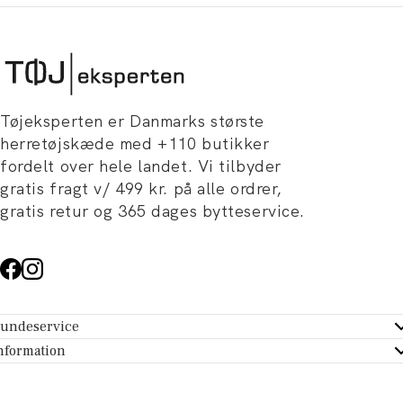
Tøjeksperten er Danmarks største
herretøjskæde med +110 butikker
fordelt over hele landet. Vi tilbyder
gratis fragt v/ 499 kr. på alle ordrer,
gratis retur og 365 dages bytteservice.
undeservice
ndeservice - Hjælpecenter
nformation
m Tøjeksperten
ontakt
tikker
turportal