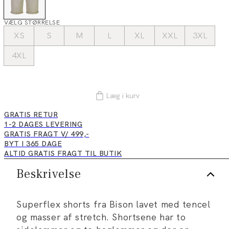
VÆLG STØRRELSE
XS
S
M
L
XL
XXL
3XL
4XL
Læg i kurv
GRATIS RETUR
1-2 DAGES LEVERING
GRATIS FRAGT V/ 499,-
BYT I 365 DAGE
ALTID GRATIS FRAGT TIL BUTIK
Beskrivelse
Superflex shorts fra Bison lavet med tencel
og masser af stretch. Shortsene har to