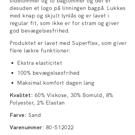
sidelommer og to baglommer og der er
desuden et logo på linningen bagpå. Lukkes
med knap og skjult lynlås og er lavet i
regular fit, som ikke er for stram og giver
god bevægelsesfrihed.
Produktet er lavet med Superflex, som giver
flere lækre funktioner:
Ekstra elasticitet
100% bevægelsesfrihed
Maksimal komfort dagen lang
Kvalitet:
60% Viskose, 30% Bomuld, 8%
Polyester, 2% Elastan
Farve:
Sand
Varenummer:
80-512022