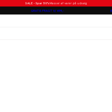
SALE - Spar 50%
Masser af varer på udsalg
Poloer i nye farver
GRATIS FRAGT V/ 499,-
B
Lindbergh
Jakkesæt fra 1499 kr.
er