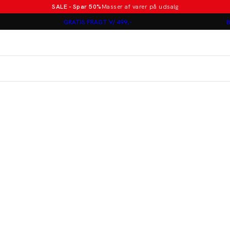
SALE - Spar 50%
Masser af varer på udsalg
Poloer i nye farver
GRATIS FRAGT V/ 499,-
B
Lindbergh
Jakkesæt fra 1499 kr.
er