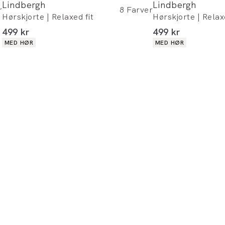
Lindbergh
Lindbergh
alle butikker og online.
r
8
Farver
Hørskjorte | Relaxed fit
Hørskjorte | Relax
I alt (inkl. rabat)
I alt (inkl. rabat)
499 kr
499 kr
Bliv medlem
Produkt egenskaber
Produkt egenskabe
MED HØR
MED HØR
* Rabatten gælder alle ikke-nedsatte varer.