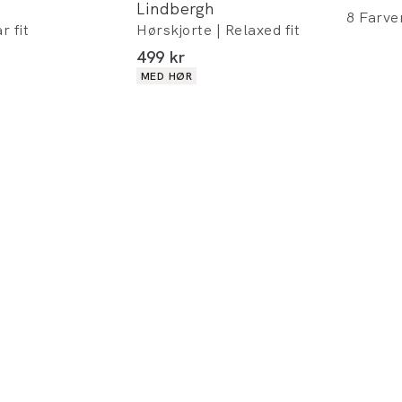
Lindbergh
8
Farve
r fit
Hørskjorte | Relaxed fit
I alt (inkl. rabat)
499 kr
Produkt egenskaber
MED HØR