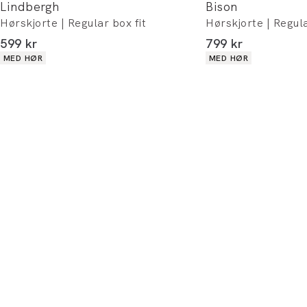
Lindbergh
Bison
Hørskjorte | Regular box fit
Hørskjorte | Regula
I alt (inkl. rabat)
I alt (inkl. rabat)
599 kr
799 kr
Produkt egenskaber
Produkt egenskaber
MED HØR
MED HØR