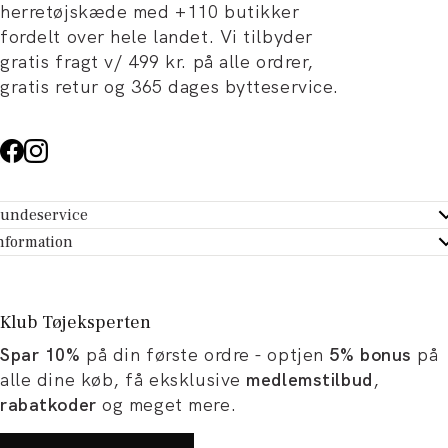
herretøjskæde med +110 butikker
fordelt over hele landet. Vi tilbyder
gratis fragt v/ 499 kr. på alle ordrer,
gratis retur og 365 dages bytteservice.
undeservice
ndeservice - Hjælpecenter
nformation
m Tøjeksperten
ontakt
tikker
turportal
Klub Tøjeksperten
spiration og artikler
rtryd dit køb
Spar 10%
på din første ordre - optjen
5% bonus
på
ørrelsesguide
avekort
alle dine køb, få eksklusive
medlemstilbud
,
b og karriere
turnering
rabatkoder
og meget mere.
okumentation