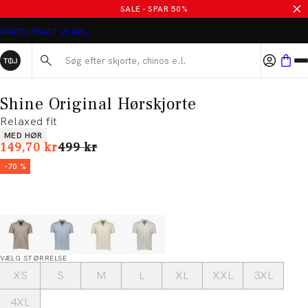
SALE - SPAR 50%
GRATIS FRAGT V/ 499,-
Søg her...
Shine Original Hørskjorte
Relaxed fit
Produkt egenskaber
MED HØR
I alt (uden rabat)
149,70 kr
499 kr
-70 %
VÆLG STØRRELSE
XS
S
M
L
XL
XXL
3XL
4XL