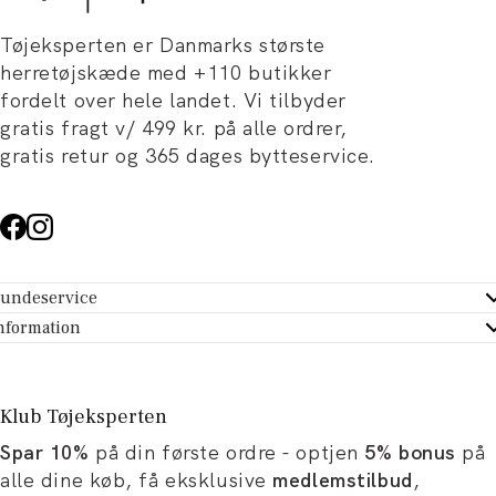
Tøjeksperten er Danmarks største
herretøjskæde med +110 butikker
fordelt over hele landet. Vi tilbyder
gratis fragt v/ 499 kr. på alle ordrer,
gratis retur og 365 dages bytteservice.
undeservice
ndeservice - Hjælpecenter
nformation
m Tøjeksperten
ontakt
tikker
turportal
Klub Tøjeksperten
spiration og artikler
rtryd dit køb
Spar 10%
på din første ordre - optjen
5% bonus
på
ørrelsesguide
avekort
alle dine køb, få eksklusive
medlemstilbud
,
b og karriere