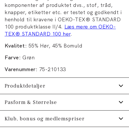
komponenter af produktet dvs., stof, tråd,
knapper, etiketter etc. er testet og godkendt i
henhold til kravene i OEKO-TEX® STANDARD
100 produktklasse II/4.
Læs mere om OEKO-
TEX® STANDARD 100 her
.
Kvalitet:
55% Hør, 45% Bomuld
Farve:
Grøn
Varenummer:
75-210133
Produktdetaljer
Certificeret med OEKO-TEX® STANDARD
Pasform & Størrelse
100.
Fit:
Comfort fit
Klub, bonus og medlemspriser
Skjorten har button-down krave.
Lomme på venstre bryst.