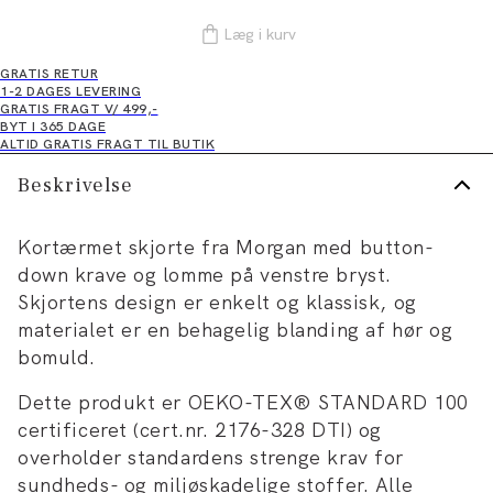
Læg i kurv
GRATIS RETUR
1-2 DAGES LEVERING
GRATIS FRAGT V/ 499,-
BYT I 365 DAGE
ALTID GRATIS FRAGT TIL BUTIK
Beskrivelse
Kortærmet skjorte fra Morgan med button-
down krave og lomme på venstre bryst.
Skjortens design er enkelt og klassisk, og
materialet er en behagelig blanding af hør og
bomuld.
Dette produkt er OEKO-TEX® STANDARD 100
certificeret (cert.nr. 2176-328 DTI) og
overholder standardens strenge krav for
sundheds- og miljøskadelige stoffer. Alle