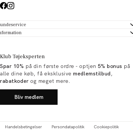
undeservice
ndeservice - Hjælpecenter
nformation
m Tøjeksperten
ontakt
tikker
turportal
Klub Tøjeksperten
spiration og artikler
rtryd dit køb
Spar 10%
på din første ordre - optjen
5% bonus
på
ørrelsesguide
avekort
alle dine køb, få eksklusive
medlemstilbud
,
b og karriere
turnering
rabatkoder
og meget mere.
okumentation
Bliv medlem
Handelsbetingelser
Persondatapolitik
Cookiepolitik