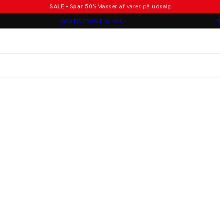
SALE - Spar 50%
Masser af varer på udsalg
Poloer i nye farver
GRATIS FRAGT V/ 499,-
B
Lindbergh
Jakkesæt fra 1499 kr.
er