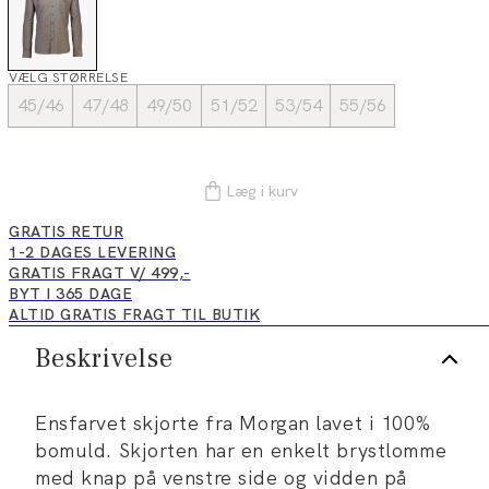
VÆLG STØRRELSE
45/46
47/48
49/50
51/52
53/54
55/56
Læg i kurv
GRATIS RETUR
1-2 DAGES LEVERING
GRATIS FRAGT V/ 499,-
BYT I 365 DAGE
ALTID GRATIS FRAGT TIL BUTIK
Beskrivelse
Ensfarvet skjorte fra Morgan lavet i 100%
bomuld. Skjorten har en enkelt brystlomme
med knap på venstre side og vidden på