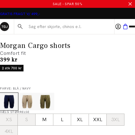
SALE - SPAR 50%
GRATIS FRAGT V/ 499,-
Søg her...
Morgan Cargo shorts
Comfort fit
I alt (inkl. rabat)
399 kr
2 stk 700 kr
FARVE: BLÅ / NAVY
VÆLG STØRRELSE
XS
S
M
L
XL
XXL
3XL
4XL