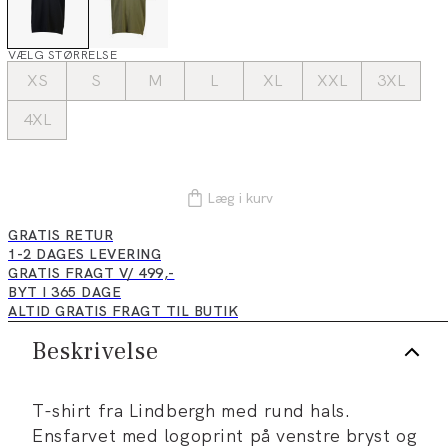
VÆLG STØRRELSE
XS
S
M
L
XL
XXL
3XL
4XL
Læg i kurv
GRATIS RETUR
1-2 DAGES LEVERING
GRATIS FRAGT V/ 499,-
BYT I 365 DAGE
ALTID GRATIS FRAGT TIL BUTIK
Beskrivelse
T-shirt fra Lindbergh med rund hals.
Ensfarvet med logoprint på venstre bryst og