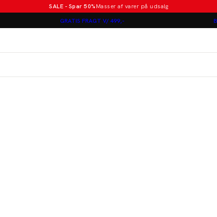
SALE - Spar 50%
Masser af varer på udsalg
Poloer i nye farver
GRATIS FRAGT V/ 499,-
B
Lindbergh
Jakkesæt fra 1499 kr.
er