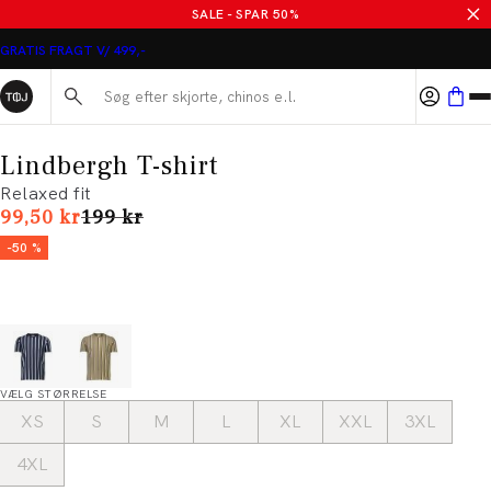
SALE - SPAR 50%
GRATIS FRAGT V/ 499,-
Søg her...
Lindbergh T-shirt
Relaxed fit
I alt (uden rabat)
99,50 kr
199 kr
-50 %
VÆLG STØRRELSE
XS
S
M
L
XL
XXL
3XL
4XL