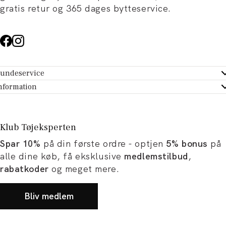
gratis retur og 365 dages bytteservice.
undeservice
ndeservice - Hjælpecenter
nformation
m Tøjeksperten
ontakt
tikker
turportal
Klub Tøjeksperten
spiration og artikler
rtryd dit køb
Spar 10%
på din første ordre - optjen
5% bonus
på
ørrelsesguide
avekort
alle dine køb, få eksklusive
medlemstilbud
,
b og karriere
turnering
rabatkoder
og meget mere.
okumentation
Bliv medlem