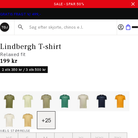
SALE - SPAR 50%
GRATIS FRAGT V/ 499,-
Søg her...
Lindbergh T-shirt
Relaxed fit
I alt (inkl. rabat)
199 kr
2 stk 350 kr / 3 stk 500 kr
+
25
VÆLG STØRRELSE