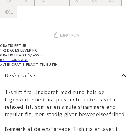
XS
S
M
L
XL
XXL
3XL
4XL
Læg i kurv
GRATIS RETUR
1-2 DAGES LEVERING
GRATIS FRAGT V/ 499,-
BYT I 365 DAGE
ALTID GRATIS FRAGT TIL BUTIK
Beskrivelse
T-shirt fra Lindbergh med rund hals og
logomærke nederst på venstre side. Lavet i
relaxed fit, som er en smule strammere end
regular fit, men stadig giver bevægelsesfrihed.
Bemærk at de ensfarvede T-shirts er lavet i