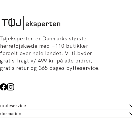
Tøjeksperten er Danmarks største
herretøjskæde med +110 butikker
fordelt over hele landet. Vi tilbyder
gratis fragt v/ 499 kr. på alle ordrer,
gratis retur og 365 dages bytteservice.
undeservice
ndeservice - Hjælpecenter
nformation
m Tøjeksperten
ontakt
tikker
turportal