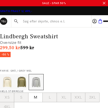
SALE - SPAR 50%
GRATIS FRAGT V/ 499,-
Søg her...
Lindbergh Sweatshirt
Oversize fit
I alt (uden rabat)
299,50 kr
599 kr
-50 %
FARVE: GRÅ / GREY MEL
VÆLG STØRRELSE
XS
S
M
L
XL
XXL
3XL
4XL