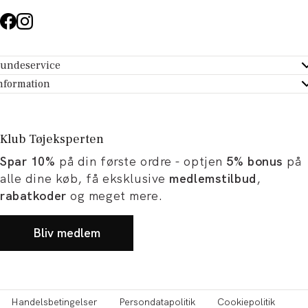
undeservice
ndeservice - Hjælpecenter
nformation
m Tøjeksperten
ontakt
tikker
turportal
Klub Tøjeksperten
spiration og artikler
rtryd dit køb
Spar 10%
på din første ordre - optjen
5% bonus
på
ørrelsesguide
avekort
alle dine køb, få eksklusive
medlemstilbud
,
b og karriere
turnering
rabatkoder
og meget mere.
okumentation
Bliv medlem
Handelsbetingelser
Persondatapolitik
Cookiepolitik