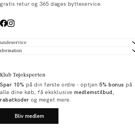
gratis retur og 365 dages bytteservice.
undeservice
ndeservice - Hjælpecenter
nformation
m Tøjeksperten
ontakt
tikker
turportal
Klub Tøjeksperten
spiration og artikler
rtryd dit køb
Spar 10%
på din første ordre - optjen
5% bonus
på
ørrelsesguide
avekort
alle dine køb, få eksklusive
medlemstilbud
,
b og karriere
turnering
rabatkoder
og meget mere.
okumentation
Bliv medlem