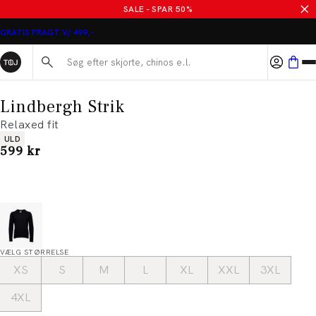
SALE - SPAR 50%
GRATIS FRAGT V/ 499,-
Søg her...
Lindbergh Strik
Relaxed fit
Produkt egenskaber
ULD
I alt (inkl. rabat)
599 kr
VÆLG STØRRELSE
XS
S
M
L
XL
XXL
3XL
4XL