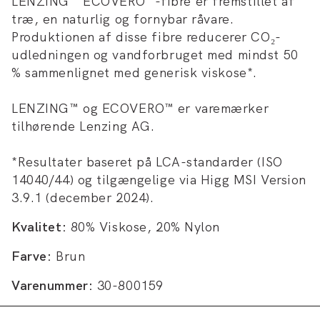
LENZING™ ECOVERO™-fibre er fremstillet af
træ, en naturlig og fornybar råvare.
Produktionen af disse fibre reducerer CO₂-
udledningen og vandforbruget med mindst 50
% sammenlignet med generisk viskose*.
LENZING™ og ECOVERO™ er varemærker
tilhørende Lenzing AG.
*Resultater baseret på LCA-standarder (ISO
14040/44) og tilgængelige via Higg MSI Version
3.9.1 (december 2024).
Kvalitet:
80% Viskose, 20% Nylon
Farve:
Brun
Varenummer:
30-800159