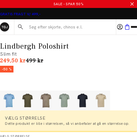
SALE - SPAR 50%
GRATIS FRAGT V/ 499,-
Søg her...
Lindbergh Poloshirt
Slim fit
I alt (uden rabat)
249,50 kr
499 kr
-50 %
VÆLG STØRRELSE
Dette produkt er lille i størrelsen, så vi anbefaler at gå en størrelse op.
VÆLG STØRRELSE