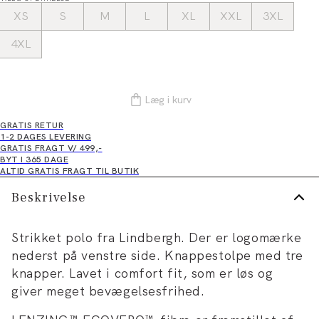
XS
S
M
L
XL
XXL
3XL
4XL
Læg i kurv
GRATIS RETUR
1-2 DAGES LEVERING
GRATIS FRAGT V/ 499,-
BYT I 365 DAGE
ALTID GRATIS FRAGT TIL BUTIK
Beskrivelse
Strikket polo fra Lindbergh. Der er logomærke
nederst på venstre side. Knappestolpe med tre
knapper. Lavet i comfort fit, som er løs og
giver meget bevægelsesfrihed.