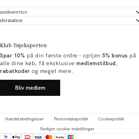
undeservice
ndeservice - Hjælpecenter
nformation
m Tøjeksperten
ontakt
tikker
turportal
Klub Tøjeksperten
spiration og artikler
rtryd dit køb
Spar 10%
på din første ordre - optjen
5% bonus
på
ørrelsesguide
avekort
alle dine køb, få eksklusive
medlemstilbud
,
b og karriere
turnering
rabatkoder
og meget mere.
okumentation
Bliv medlem
Handelsbetingelser
Persondatapolitik
Cookiepolitik
Rediger cookie-indstillinger