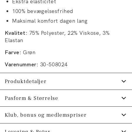
Ekstra elasticitet
100% bevægelsesfrihed
Maksimal komfort dagen lang
Kvalitet:
75% Polyester, 22% Viskose, 3%
Elastan
Farve:
Grøn
Varenummer:
30-508024
Produktdetaljer
Der er elastik i livet.
Pasform & Størrelse
Der er to skrålommer på siden.
Fit:
Relaxed loose fit
Klub, bonus og medlemspriser
Der er to paspolerede baglommer.
Lidt løsere pasform ved hofter og lår
Lavet med Superflex, der giver ekstra
Tilmeld dig Klub Tøjeksperten helt gratis.
Levering & Retur