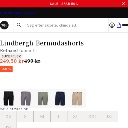
SALE - SPAR 50%
GRATIS FRAGT V/ 499,-
Søg her...
Lindbergh Bermudashorts
Relaxed loose fit
Produkt egenskaber
SUPERFLEX
I alt (uden rabat)
249,50 kr
499 kr
-50 %
VÆLG STØRRELSE
XS
S
M
L
XL
XXL
3XL
4XL