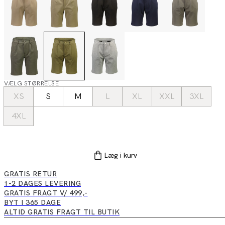
VÆLG STØRRELSE
XS
S
M
L
XL
XXL
3XL
4XL
Læg i kurv
GRATIS RETUR
1-2 DAGES LEVERING
GRATIS FRAGT V/ 499,-
BYT I 365 DAGE
ALTID GRATIS FRAGT TIL BUTIK