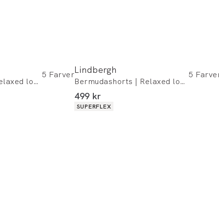
Lindbergh
5
Farver
5
Farve
Bermudashorts | Relaxed loose fit
Bermudashorts | Relaxed loose fit
I alt (inkl. rabat)
499 kr
Produkt egenskaber
SUPERFLEX