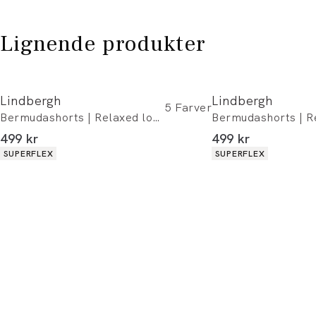
Lignende produkter
Lindbergh
Lindbergh
5
Farver
Bermudashorts | Relaxed loose fit
I alt (inkl. rabat)
I alt (inkl. rabat)
499 kr
499 kr
Produkt egenskaber
Produkt egenskaber
SUPERFLEX
SUPERFLEX