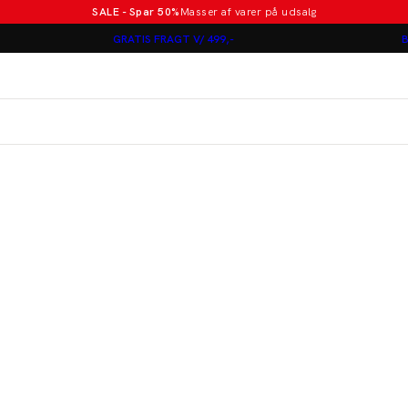
SALE - Spar 50%
Masser af varer på udsalg
Poloer i nye farver
GRATIS FRAGT V/ 499,-
B
Lindbergh
Jakkesæt fra 1499 kr.
er