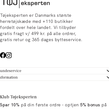
Tøjeksperten er Danmarks største
herretøjskæde med +110 butikker
fordelt over hele landet. Vi tilbyder
gratis fragt v/ 499 kr. på alle ordrer,
gratis retur og 365 dages bytteservice.
undeservice
ndeservice - Hjælpecenter
nformation
m Tøjeksperten
ontakt
tikker
turportal
Klub Tøjeksperten
spiration og artikler
rtryd dit køb
Spar 10%
på din første ordre - optjen
5% bonus
på
ørrelsesguide
avekort