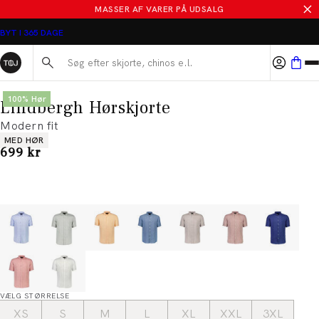
MASSER AF VARER PÅ UDSALG
BYT I 365 DAGE
Søg her...
100% Hør
Lindbergh Hørskjorte
Modern fit
Produkt egenskaber
MED HØR
I alt (inkl. rabat)
699 kr
VÆLG STØRRELSE
XS
S
M
L
XL
XXL
3XL