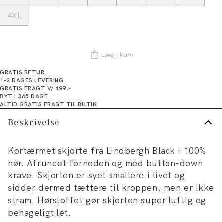
4XL
Læg i kurv
GRATIS RETUR
1-2 DAGES LEVERING
GRATIS FRAGT V/ 499,-
BYT I 365 DAGE
ALTID GRATIS FRAGT TIL BUTIK
Beskrivelse
Kortærmet skjorte fra Lindbergh Black i 100%
hør. Afrundet forneden og med button-down
krave. Skjorten er syet smallere i livet og
sidder dermed tættere til kroppen, men er ikke
stram. Hørstoffet gør skjorten super luftig og
behageligt let.