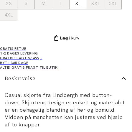
XS
S
M
L
XL
XXL
3XL
4XL
Læg i kurv
GRATIS RETUR
1-2 DAGES LEVERING
GRATIS FRAGT V/ 499,-
BYT I 365 DAGE
ALTID GRATIS FRAGT TIL BUTIK
Beskrivelse
Casual skjorte fra Lindbergh med button-
down. Skjortens design er enkelt og materialet
er en behagelig blanding af hør og bomuld.
Vidden på manchetten kan justeres ved hjælp
af to knapper.