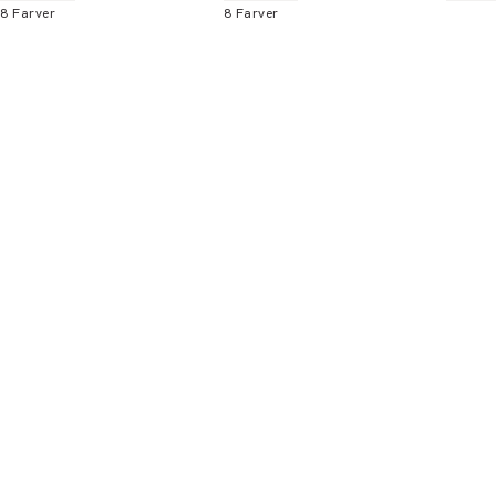
8
Farver
8
Farver
Bliv medlem
* Rabatten gælder alle ikke-nedsatte varer.