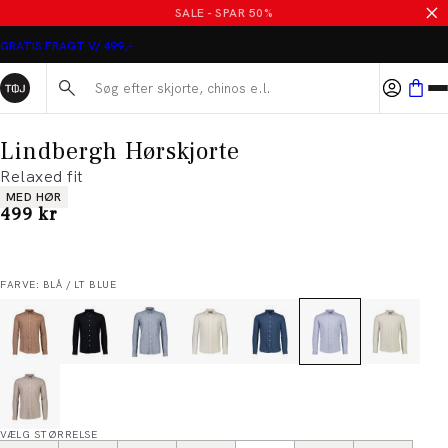
SALE - SPAR 50%
GRATIS FRAGT V/ 499,-
Søg her...
Lindbergh Hørskjorte
Relaxed fit
Produkt egenskaber
MED HØR
I alt (inkl. rabat)
499 kr
FARVE: BLÅ / LT BLUE
VÆLG STØRRELSE