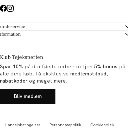
undeservice
ndeservice - Hjælpecenter
nformation
m Tøjeksperten
ontakt
tikker
turportal
Klub Tøjeksperten
spiration og artikler
rtryd dit køb
Spar 10%
på din første ordre - optjen
5% bonus
på
ørrelsesguide
avekort
alle dine køb, få eksklusive
medlemstilbud
,
b og karriere
turnering
rabatkoder
og meget mere.
okumentation
Bliv medlem
Handelsbetingelser
Persondatapolitik
Cookiepolitik