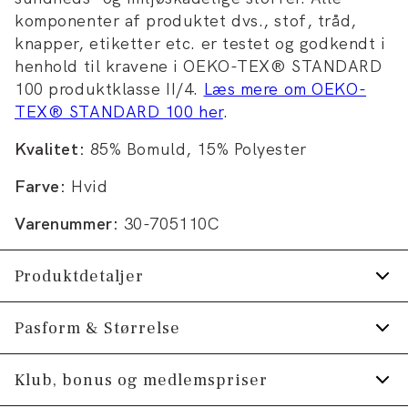
komponenter af produktet dvs., stof, tråd,
knapper, etiketter etc. er testet og godkendt i
henhold til kravene i OEKO-TEX® STANDARD
100 produktklasse II/4.
Læs mere om OEKO-
TEX® STANDARD 100 her
.
Kvalitet:
85% Bomuld, 15% Polyester
Farve:
Hvid
Varenummer:
30-705110C
Produktdetaljer
Ribkant nederst på ærmerne og på trøjens
Pasform & Størrelse
nederste kant.
Fit:
Relaxed fit
Klub, bonus og medlemspriser
Fremstillet i behagelig bomuldsblend.