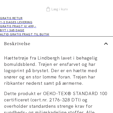
Læg i kurv
GRATIS RETUR
1-2 DAGES LEVERING
GRATIS FRAGT V/ 499,-
BYT I 365 DAGE
ALTID GRATIS FRAGT TIL BUTIK
Beskrivelse
Hættetrøje fra Lindbergh lavet i behagelig
bomuldsblend. Trøjen er ensfarvet og har
logoprint på brystet. Der er en hætte med
snører og en stor lomme foran. Trøjen har
ribkanter nederst samt på ærmerne.
Dette produkt er OEKO-TEX® STANDARD 100
certificeret (cert.nr. 2176-328 DTI) og
overholder standardens strenge krav for
sundheds- og miljøskadelige stoffer. Alle