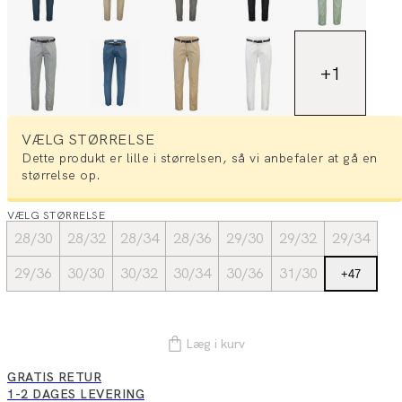
+
1
VÆLG STØRRELSE
Dette produkt er lille i størrelsen, så vi anbefaler at gå en
størrelse op.
VÆLG STØRRELSE
28/30
28/32
28/34
28/36
29/30
29/32
29/34
29/36
30/30
30/32
30/34
30/36
31/30
+
47
Læg i kurv
GRATIS RETUR
1-2 DAGES LEVERING