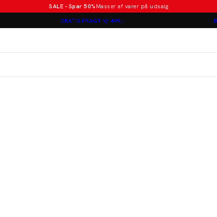
SALE - Spar 50%
Masser af varer på udsalg
Poloer i nye farver
GRATIS FRAGT V/ 499,-
B
Lindbergh
Jakkesæt fra 1499 kr.
er