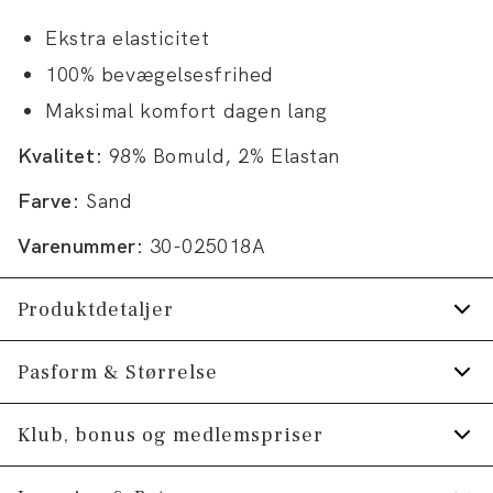
Ekstra elasticitet
100% bevægelsesfrihed
Maksimal komfort dagen lang
Kvalitet:
98% Bomuld, 2% Elastan
Farve:
Sand
Varenummer:
30-025018A
Produktdetaljer
Bukserne har gylp med lynlås.
Pasform & Størrelse
Der er to lommer på siden.
Fit:
Slim fit
Klub, bonus og medlemspriser
Bagpå er der to paspolerede lommer med
knapper.
Tætsiddende pasform, der sidder til hele vejen