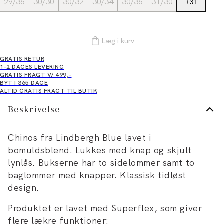
29/36
30/30
30/32
30/34
30/36
31/30
+
31
Læg i kurv
GRATIS RETUR
1-2 DAGES LEVERING
GRATIS FRAGT V/ 499,-
BYT I 365 DAGE
ALTID GRATIS FRAGT TIL BUTIK
Beskrivelse
Chinos fra Lindbergh Blue lavet i
bomuldsblend. Lukkes med knap og skjult
lynlås. Bukserne har to sidelommer samt to
baglommer med knapper. Klassisk tidløst
design.
Produktet er lavet med Superflex, som giver
flere lækre funktioner: