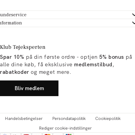
undeservice
ndeservice - Hjælpecenter
nformation
m Tøjeksperten
ontakt
tikker
turportal
Klub Tøjeksperten
spiration og artikler
rtryd dit køb
Spar 10%
på din første ordre - optjen
5% bonus
på
ørrelsesguide
avekort
alle dine køb, få eksklusive
medlemstilbud
,
b og karriere
turnering
rabatkoder
og meget mere.
okumentation
Bliv medlem
Handelsbetingelser
Persondatapolitik
Cookiepolitik
Rediger cookie-indstillinger