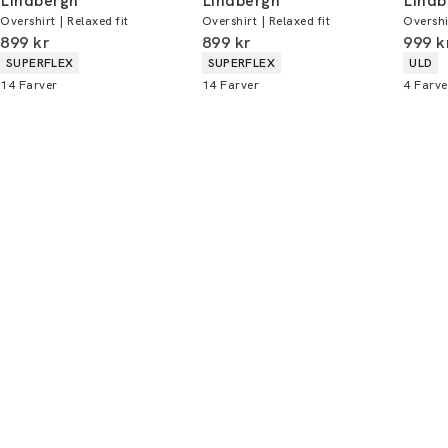
Lindbergh
Lindbergh
Lindb
Overshirt | Relaxed fit
Overshirt | Relaxed fit
Overshir
Du kan indløse din bonus 365 dage om året i
I alt (inkl. rabat)
I alt (inkl. rabat)
I alt 
899 kr
899 kr
999 k
alle butikker og online.
Produkt egenskaber
Produkt egenskaber
Produ
SUPERFLEX
SUPERFLEX
ULD
14
Farver
14
Farver
4
Farve
Bliv medlem
* Rabatten gælder alle ikke-nedsatte varer.