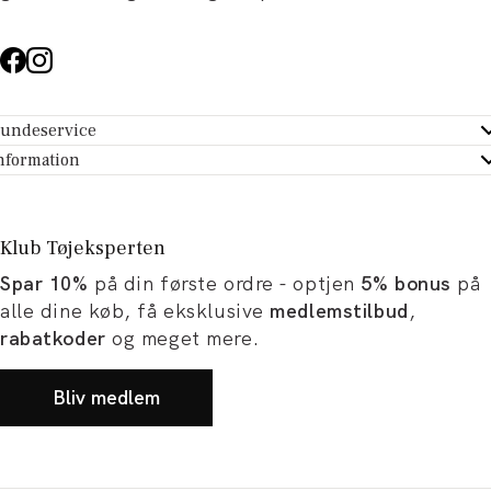
undeservice
ndeservice - Hjælpecenter
nformation
m Tøjeksperten
ontakt
tikker
turportal
Klub Tøjeksperten
spiration og artikler
rtryd dit køb
Spar 10%
på din første ordre - optjen
5% bonus
på
ørrelsesguide
avekort
alle dine køb, få eksklusive
medlemstilbud
,
b og karriere
turnering
rabatkoder
og meget mere.
okumentation
Bliv medlem