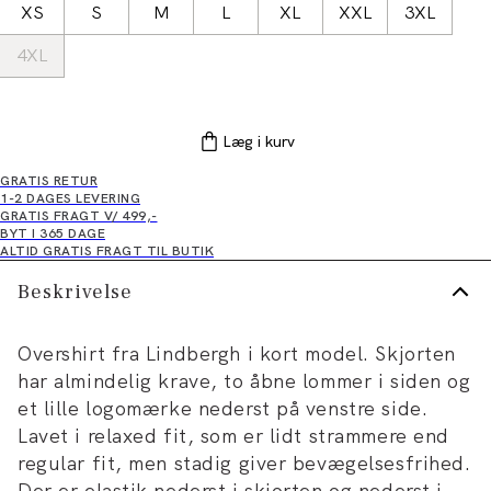
XS
S
M
L
XL
XXL
3XL
4XL
Læg i kurv
GRATIS RETUR
1-2 DAGES LEVERING
GRATIS FRAGT V/ 499,-
BYT I 365 DAGE
ALTID GRATIS FRAGT TIL BUTIK
Beskrivelse
Overshirt fra Lindbergh i kort model. Skjorten
har almindelig krave, to åbne lommer i siden og
et lille logomærke nederst på venstre side.
Lavet i relaxed fit, som er lidt strammere end
regular fit, men stadig giver bevægelsesfrihed.
Der er elastik nederst i skjorten og nederst i