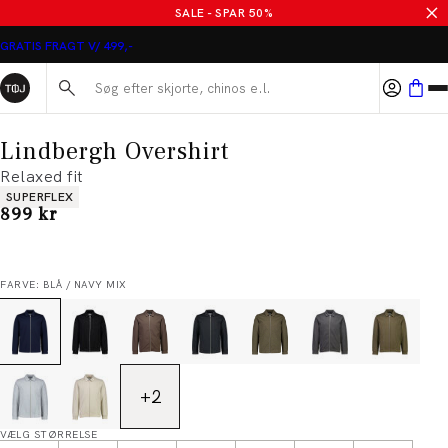
SALE - SPAR 50%
GRATIS FRAGT V/ 499,-
Søg her...
Lindbergh Overshirt
Relaxed fit
Produkt egenskaber
SUPERFLEX
I alt (inkl. rabat)
899 kr
FARVE: BLÅ / NAVY MIX
+
2
VÆLG STØRRELSE