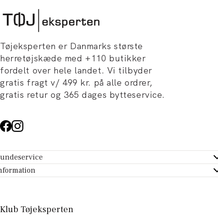
Tøjeksperten er Danmarks største
herretøjskæde med +110 butikker
fordelt over hele landet. Vi tilbyder
gratis fragt v/ 499 kr. på alle ordrer,
gratis retur og 365 dages bytteservice.
undeservice
ndeservice - Hjælpecenter
nformation
m Tøjeksperten
ontakt
tikker
turportal
Klub Tøjeksperten
spiration og artikler
rtryd dit køb