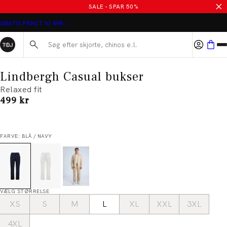
SALE - SPAR 50%
GRATIS FRAGT V/ 499,-
Søg her...
Lindbergh Casual bukser
Relaxed fit
I alt (inkl. rabat)
499 kr
FARVE: BLÅ / NAVY
VÆLG STØRRELSE
XS
S
M
L
XL
XXL
3XL
4XL