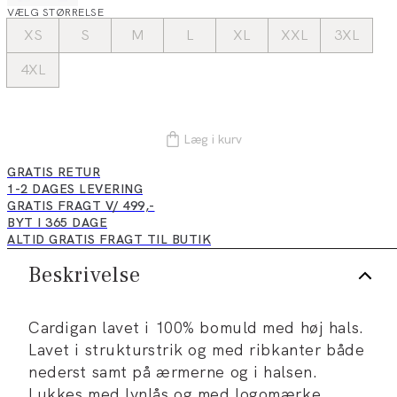
VÆLG STØRRELSE
XS
S
M
L
XL
XXL
3XL
4XL
Læg i kurv
GRATIS RETUR
1-2 DAGES LEVERING
GRATIS FRAGT V/ 499,-
BYT I 365 DAGE
ALTID GRATIS FRAGT TIL BUTIK
Beskrivelse
Cardigan lavet i 100% bomuld med høj hals.
Lavet i strukturstrik og med ribkanter både
nederst samt på ærmerne og i halsen.
Lukkes med lynlås og med logomærke