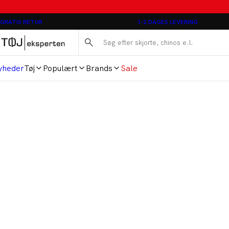
Jakker
Hørskjorter - 3 stk. 1000 kr.
Connexion
Strik
New Balance
Oversized T-Shirts
Bælter
GRATIS RETUR
1-2 DAGES LEVERING
Jakkesæt & habitter
Bison poloshirts - 2 stk. 700 kr.
Egtved
Sweatshirts
North
Kortærmede skjorter
Butterflies
Jeans
Køb 2 par jeans og spar 200 kr.
Jack's Sportswear Intl.
T-shirts
Shine Original
T-shirts - Multipak
Huer, hatte og kaskett
Nattøj
Lindbergh T-shirt - 3 stk. 500 kr.
JBS
Undertøj & strømper
Tommy Hilfiger
Chino shorts til sommeren
Overshirts
Nyhed: Chinos i relaxed loose fit
JUNK de LUXE
3XL-8XL
Wrangler
Basics - Must-haves i garderoben
yheder
Tøj
Populært
Brands
Sale
Poloshirts
Bison Fast Dry poloshirts
Lindbergh
Sale