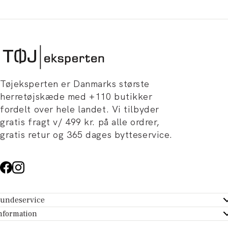
Tøjeksperten er Danmarks største
herretøjskæde med +110 butikker
fordelt over hele landet. Vi tilbyder
gratis fragt v/ 499 kr. på alle ordrer,
gratis retur og 365 dages bytteservice.
undeservice
ndeservice - Hjælpecenter
nformation
m Tøjeksperten
ontakt