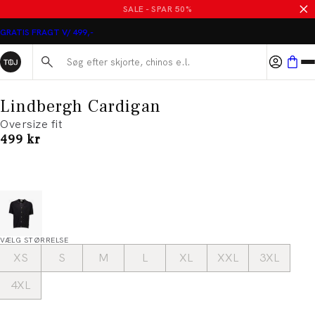
SALE - SPAR 50%
GRATIS FRAGT V/ 499,-
Søg her...
Lindbergh Cardigan
Oversize fit
I alt (inkl. rabat)
499 kr
VÆLG STØRRELSE
XS
S
M
L
XL
XXL
3XL
4XL