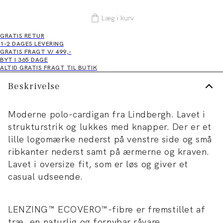
Læg i kurv
GRATIS RETUR
1-2 DAGES LEVERING
GRATIS FRAGT V/ 499,-
BYT I 365 DAGE
ALTID GRATIS FRAGT TIL BUTIK
Beskrivelse
Moderne polo-cardigan fra Lindbergh. Lavet i
strukturstrik og lukkes med knapper. Der er et
lille logomærke nederst på venstre side og små
ribkanter nederst samt på ærmerne og kraven.
Lavet i oversize fit, som er løs og giver et
casual udseende.
LENZING™ ECOVERO™-fibre er fremstillet af
træ, en naturlig og fornybar råvare.