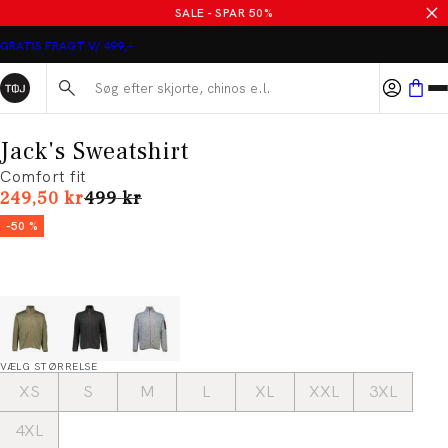
SALE - SPAR 50%
GRATIS FRAGT V/ 499,-
Søg her...
Jack's Sweatshirt
Comfort fit
I alt (uden rabat)
249,50 kr
499 kr
-50 %
VÆLG STØRRELSE
XS
S
M
L
XL
XXL
3XL
4XL