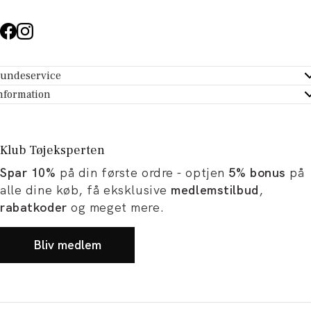
undeservice
ndeservice - Hjælpecenter
nformation
m Tøjeksperten
ontakt
tikker
turportal
Klub Tøjeksperten
spiration og artikler
rtryd dit køb
Spar 10%
på din første ordre - optjen
5% bonus
på
ørrelsesguide
avekort
alle dine køb, få eksklusive
medlemstilbud
,
b og karriere
turnering
rabatkoder
og meget mere.
okumentation
Bliv medlem