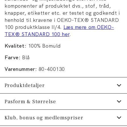
komponenter af produktet dvs., stof, tråd,
knapper, etiketter etc. er testet og godkendt i
henhold til kravene i OEKO-TEX® STANDARD
100 produktklasse II/4.
Læs mere om OEKO-
TEX® STANDARD 100 her
.
Kvalitet:
100% Bomuld
Farve:
Blå
Varenummer:
80-400130
Produktdetaljer
Logomærke nederst på venstre side.
Pasform & Størrelse
Logo printet henover brystet.
Fit:
Comfort fit
Klub, bonus og medlemspriser
T-shirten har rund hals.