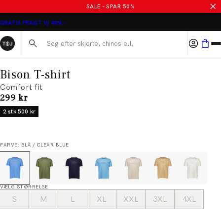
SALE - SPAR 50%
GRATIS FRAGT V/ 499,-
Søg her...
Bison T-shirt
Comfort fit
I alt (inkl. rabat)
299 kr
2 stk 500 kr
FARVE: BLÅ / CLEAR BLUE
VÆLG STØRRELSE
S
M
L
XL
XXL
3XL
4XL