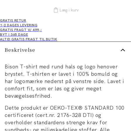
Læg i kurv
GRATIS RETUR
1-2 DAGES LEVERING
GRATIS FRAGT V/ 499,-
BYT I 365 DAGE
ALTID GRATIS FRAGT TIL BUTIK
Beskrivelse
Bison T-shirt med rund hals og logo henover
brystet. T-shirten er lavet i 100% bomuld og
har logomærke nederst på venstre side. Lavet i
comfort fit, som er løs og giver meget
bevægelsesfrihed.
Dette produkt er OEKO-TEX® STANDARD 100
certificeret (cert.nr. 2176-328 DTI) og
overholder standardens strenge krav for
sundheds- og miljøskadelige stoffer. Alle