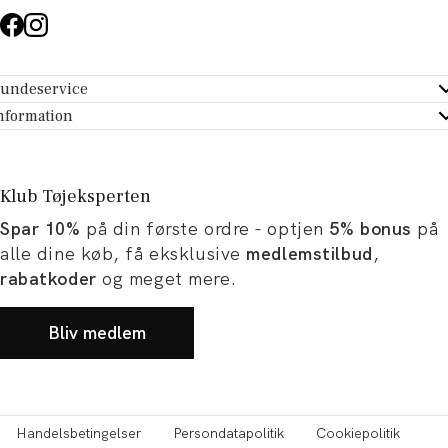
undeservice
ndeservice - Hjælpecenter
nformation
m Tøjeksperten
ontakt
tikker
turportal
Klub Tøjeksperten
spiration og artikler
rtryd dit køb
Spar 10%
på din første ordre - optjen
5% bonus
på
ørrelsesguide
avekort
alle dine køb, få eksklusive
medlemstilbud
,
b og karriere
turnering
rabatkoder
og meget mere.
okumentation
Bliv medlem
Handelsbetingelser
Persondatapolitik
Cookiepolitik