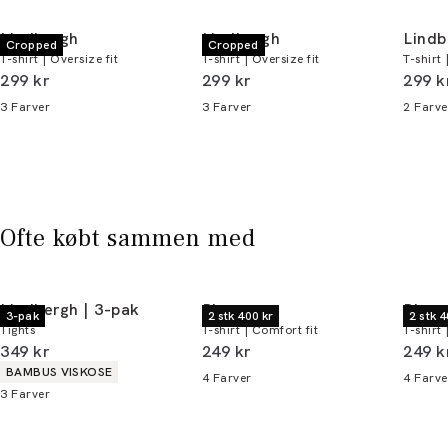
handler - og gælder både i butik og online.
Lindbergh
Lindbergh
Lindb
Cropped
Cropped
T-shirt | Oversize fit
T-shirt | Oversize fit
T-shirt 
Du kan indløse din bonus 365 dage om året i
I alt (inkl. rabat)
I alt (inkl. rabat)
I alt 
299 kr
299 kr
299 k
alle butikker og online.
3
Farver
3
Farver
2
Farve
Bliv medlem
* Rabatten gælder alle ikke-nedsatte varer.
Ofte købt sammen med
Lindbergh | 3-pak
Bison
Bison
3-pak
2 stk 400 kr
2 stk 4
Tights
T-shirt | Comfort fit
T-shirt 
I alt (inkl. rabat)
I alt (inkl. rabat)
I alt 
349 kr
249 kr
249 k
Produkt egenskaber
BAMBUS VISKOSE
4
Farver
4
Farve
3
Farver