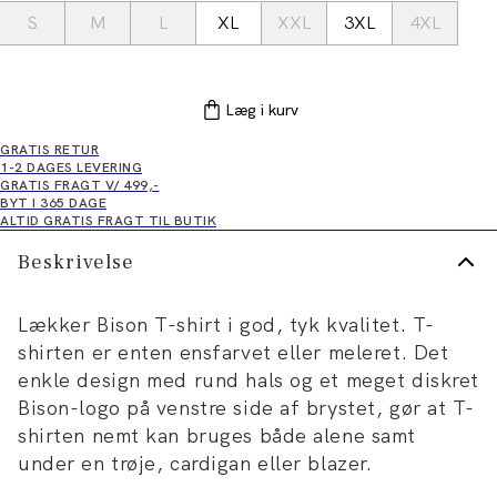
S
M
L
XL
XXL
3XL
4XL
Læg i kurv
GRATIS RETUR
1-2 DAGES LEVERING
GRATIS FRAGT V/ 499,-
BYT I 365 DAGE
ALTID GRATIS FRAGT TIL BUTIK
Beskrivelse
Lækker Bison T-shirt i god, tyk kvalitet. T-
shirten er enten ensfarvet eller meleret. Det
enkle design med rund hals og et meget diskret
Bison-logo på venstre side af brystet, gør at T-
shirten nemt kan bruges både alene samt
under en trøje, cardigan eller blazer.