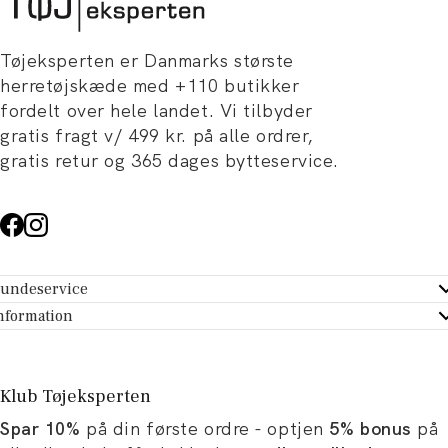
Tøjeksperten er Danmarks største
herretøjskæde med +110 butikker
fordelt over hele landet. Vi tilbyder
gratis fragt v/ 499 kr. på alle ordrer,
gratis retur og 365 dages bytteservice.
undeservice
ndeservice - Hjælpecenter
nformation
m Tøjeksperten
ontakt
tikker
turportal
Klub Tøjeksperten
spiration og artikler
rtryd dit køb
Spar 10%
på din første ordre - optjen
5% bonus
på
ørrelsesguide
avekort