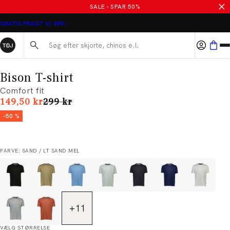
SALE - SPAR 50%
GRATIS FRAGT V/ 499,-
Søg her...
Bison T-shirt
Comfort fit
I alt (uden rabat)
149,50 kr
299 kr
-50 %
FARVE: SAND / LT SAND MEL
+
11
VÆLG STØRRELSE