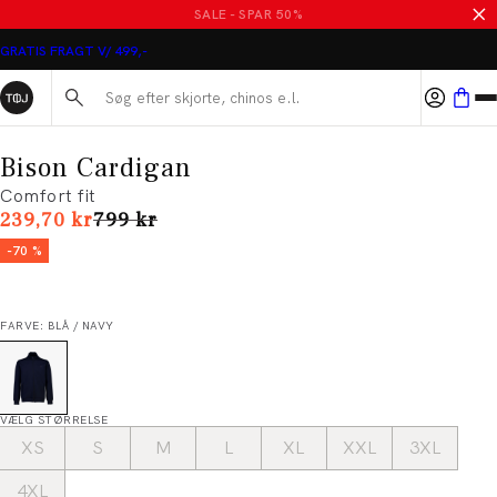
SALE - SPAR 50%
GRATIS FRAGT V/ 499,-
Søg her...
Bison Cardigan
Comfort fit
I alt (uden rabat)
239,70 kr
799 kr
-70 %
FARVE: BLÅ / NAVY
VÆLG STØRRELSE
XS
S
M
L
XL
XXL
3XL
4XL