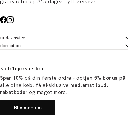
gratis retur og 365 dages bytteservice.
undeservice
ndeservice - Hjælpecenter
nformation
m Tøjeksperten
ontakt
tikker
turportal
Klub Tøjeksperten
spiration og artikler
rtryd dit køb
Spar 10%
på din første ordre - optjen
5% bonus
på
ørrelsesguide
avekort
alle dine køb, få eksklusive
medlemstilbud
,
b og karriere
turnering
rabatkoder
og meget mere.
okumentation
Bliv medlem