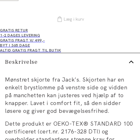
Læg i kurv
GRATIS RETUR
1-2 DAGES LEVERING
GRATIS FRAGT V/ 499,-
BYT I 365 DAGE
ALTID GRATIS FRAGT TIL BUTIK
Beskrivelse
Mønstret skjorte fra Jack's. Skjorten har en
enkelt brystlomme på venstre side og vidden
på manchetten kan justeres ved hjælp af to
knapper. Lavet i comfort fit, så den sidder
løsere og giver god bevægelsesfrihed.
Dette produkt er OEKO-TEX® STANDARD 100
certificeret (cert.nr. 2176-328 DTI) og
overholder standardens strenge krav for