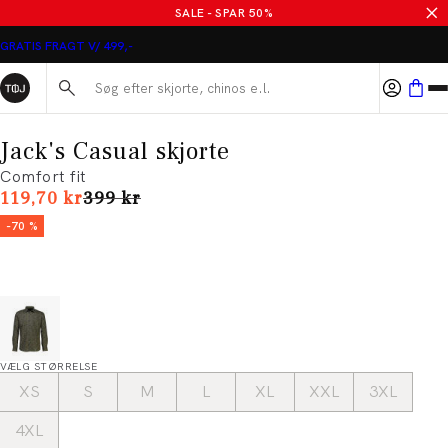
SALE - SPAR 50%
GRATIS FRAGT V/ 499,-
Søg her...
Jack's Casual skjorte
Comfort fit
I alt (uden rabat)
119,70 kr
399 kr
-70 %
VÆLG STØRRELSE
XS
S
M
L
XL
XXL
3XL
4XL