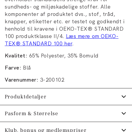
sundheds- og miljøskadelige stoffer. Alle
komponenter af produktet dvs., stof, tråd,
knapper, etiketter etc. er testet og godkendt i
henhold til kravene i OEKO-TEX® STANDARD
100 produktklasse II/4.
Læs mere om OEKO-
TEX® STANDARD 100 her
.
Kvalitet:
65% Polyester, 35% Bomuld
Farve:
Blå
Varenummer:
3-200102
Produktdetaljer
Lomme på venstre bryst.
Pasform & Størrelse
Manchetten har to knapper til at justere
Fit:
Comfort fit
Klub, bonus og medlemspriser
størrelsen.