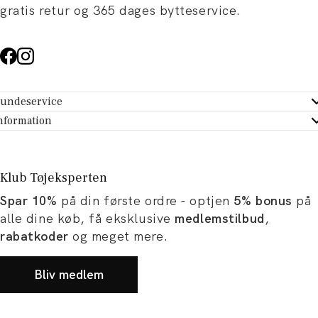
gratis retur og 365 dages bytteservice.
undeservice
ndeservice - Hjælpecenter
nformation
m Tøjeksperten
ontakt
tikker
turportal
Klub Tøjeksperten
spiration og artikler
rtryd dit køb
Spar 10%
på din første ordre - optjen
5% bonus
på
ørrelsesguide
avekort
alle dine køb, få eksklusive
medlemstilbud
,
b og karriere
turnering
rabatkoder
og meget mere.
okumentation
Bliv medlem