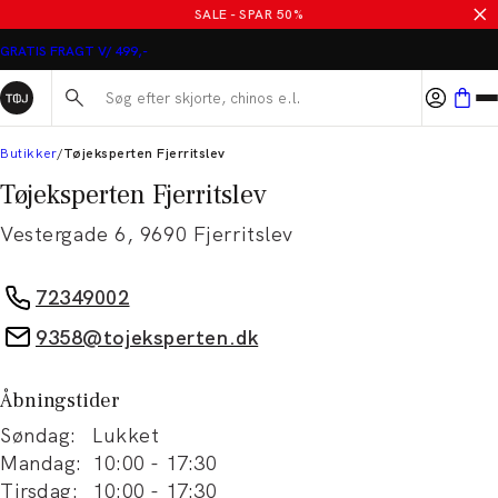
SALE - SPAR 50%
GRATIS FRAGT V/ 499,-
Søg her...
Butikker
Tøjeksperten Fjerritslev
Tøjeksperten Fjerritslev
Vestergade 6
,
9690
Fjerritslev
72349002
9358@tojeksperten.dk
Åbningstider
Søndag
:
Lukket
Mandag
:
10:00
-
17:30
Tirsdag
:
10:00
-
17:30