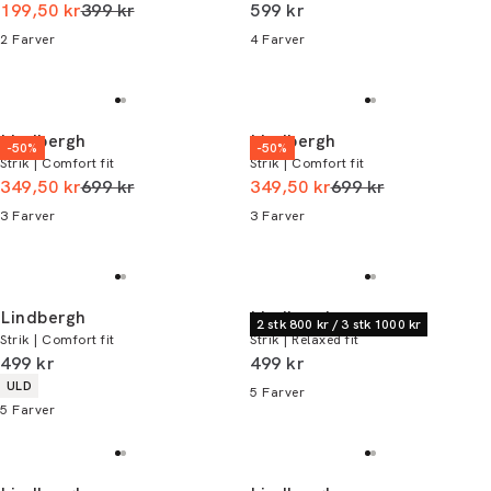
I alt (uden rabat)
I alt (inkl. rabat)
199,50 kr
399 kr
599 kr
2
Farver
4
Farver
Lindbergh
Lindbergh
-50%
-50%
Strik | Comfort fit
Strik | Comfort fit
I alt (uden rabat)
I alt (uden rabat)
349,50 kr
699 kr
349,50 kr
699 kr
3
Farver
3
Farver
Lindbergh
Lindbergh
2 stk 800 kr / 3 stk 1000 kr
Strik | Comfort fit
Strik | Relaxed fit
I alt (inkl. rabat)
I alt (inkl. rabat)
499 kr
499 kr
Produkt egenskaber
ULD
5
Farver
5
Farver