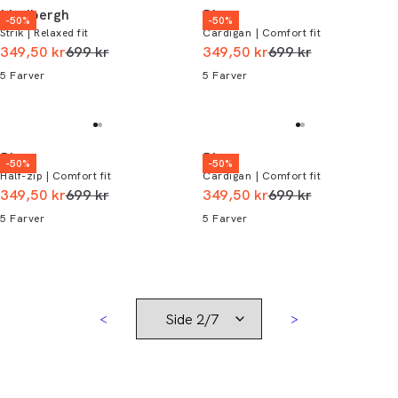
Lindbergh
Bison
-50%
-50%
Strik | Relaxed fit
Cardigan | Comfort fit
I alt (uden rabat)
I alt (uden rabat)
349,50 kr
699 kr
349,50 kr
699 kr
5
Farver
5
Farver
Bison
Bison
-50%
-50%
Half-zip | Comfort fit
Cardigan | Comfort fit
I alt (uden rabat)
I alt (uden rabat)
349,50 kr
699 kr
349,50 kr
699 kr
5
Farver
5
Farver