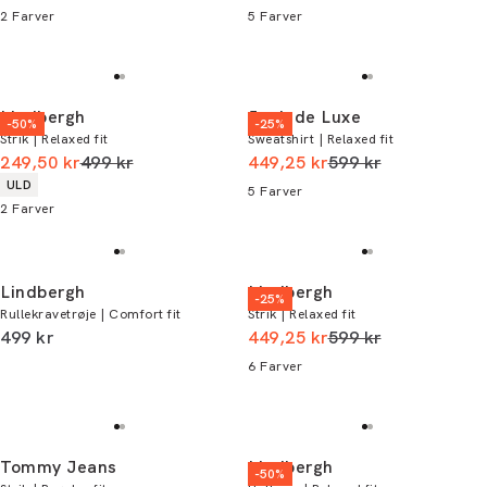
2
Farver
5
Farver
Lindbergh
Junk de Luxe
-50%
-25%
Strik | Relaxed fit
Sweatshirt | Relaxed fit
I alt (uden rabat)
I alt (uden rabat)
249,50 kr
499 kr
449,25 kr
599 kr
Produkt egenskaber
ULD
5
Farver
2
Farver
Lindbergh
Lindbergh
-25%
Rullekravetrøje | Comfort fit
Strik | Relaxed fit
I alt (inkl. rabat)
I alt (uden rabat)
499 kr
449,25 kr
599 kr
6
Farver
Tommy Jeans
Lindbergh
-50%