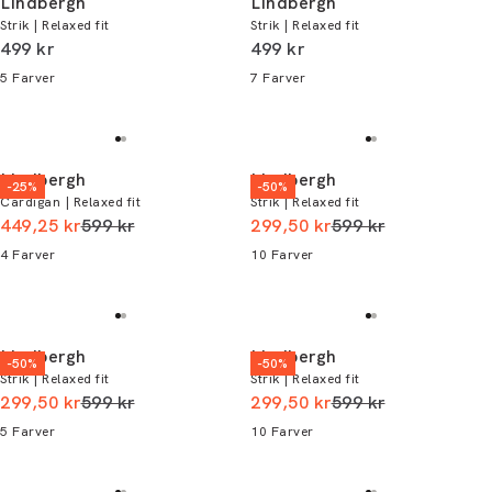
Lindbergh
Lindbergh
Strik | Relaxed fit
Strik | Relaxed fit
I alt (inkl. rabat)
I alt (inkl. rabat)
499 kr
499 kr
5
Farver
7
Farver
Lindbergh
Lindbergh
-25%
-50%
Cardigan | Relaxed fit
Strik | Relaxed fit
I alt (uden rabat)
I alt (uden rabat)
449,25 kr
599 kr
299,50 kr
599 kr
4
Farver
10
Farver
Lindbergh
Lindbergh
-50%
-50%
Strik | Relaxed fit
Strik | Relaxed fit
I alt (uden rabat)
I alt (uden rabat)
299,50 kr
599 kr
299,50 kr
599 kr
5
Farver
10
Farver