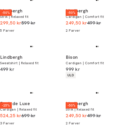
Lindbergh
Lindbergh
-50%
-50%
Strik | Relaxed fit
Cardigan | Comfort fit
I alt (uden rabat)
I alt (uden rabat)
299,50 kr
599 kr
249,50 kr
499 kr
5
Farver
2
Farver
Lindbergh
Bison
Sweatshirt | Relaxed fit
Cardigan | Comfort fit
I alt (inkl. rabat)
I alt (inkl. rabat)
499 kr
999 kr
Produkt egenskaber
ULD
Junk de Luxe
Lindbergh
-25%
-50%
Cardigan | Relaxed fit
Strik | Relaxed fit
I alt (uden rabat)
I alt (uden rabat)
524,25 kr
699 kr
249,50 kr
499 kr
3
Farver
2
Farver