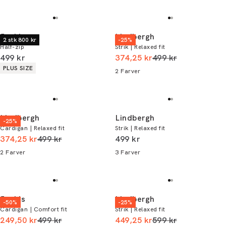
Jack's
Lindbergh
2 stk 800 kr
-25%
Half-zip
Strik | Relaxed fit
I alt (inkl. rabat)
I alt (uden rabat)
499 kr
374,25 kr
499 kr
Produkt egenskaber
PLUS SIZE
2
Farver
Lindbergh
Lindbergh
-25%
Cardigan | Relaxed fit
Strik | Relaxed fit
I alt (uden rabat)
I alt (inkl. rabat)
374,25 kr
499 kr
499 kr
2
Farver
3
Farver
Jack's
Lindbergh
-50%
-25%
Cardigan | Comfort fit
Strik | Relaxed fit
I alt (uden rabat)
I alt (uden rabat)
249,50 kr
499 kr
449,25 kr
599 kr