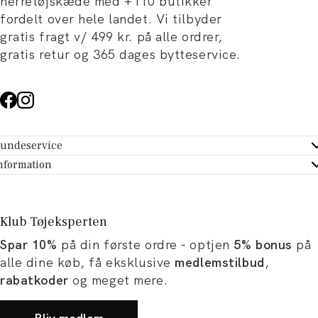
herretøjskæde med +110 butikker
fordelt over hele landet. Vi tilbyder
gratis fragt v/ 499 kr. på alle ordrer,
gratis retur og 365 dages bytteservice.
undeservice
ndeservice - Hjælpecenter
nformation
m Tøjeksperten
ontakt
tikker
turportal
Klub Tøjeksperten
spiration og artikler
rtryd dit køb
Spar 10%
på din første ordre - optjen
5% bonus
på
ørrelsesguide
avekort
alle dine køb, få eksklusive
medlemstilbud
,
b og karriere
turnering
rabatkoder
og meget mere.
okumentation