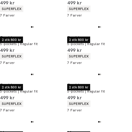
I alt (inkl. rabat)
I alt (inkl. rabat)
499 kr
499 kr
Produkt egenskaber
Produkt egenskaber
SUPERFLEX
SUPERFLEX
7
Farver
7
Farver
Jack's
Jack's
2 stk 800 kr
2 stk 800 kr
5-pockets | Regular fit
5-pockets | Regular fit
I alt (inkl. rabat)
I alt (inkl. rabat)
499 kr
499 kr
Produkt egenskaber
Produkt egenskaber
SUPERFLEX
SUPERFLEX
7
Farver
7
Farver
Jack's
Jack's
2 stk 800 kr
2 stk 800 kr
5-pockets | Regular fit
5-pockets | Regular fit
I alt (inkl. rabat)
I alt (inkl. rabat)
499 kr
499 kr
Produkt egenskaber
Produkt egenskaber
SUPERFLEX
SUPERFLEX
7
Farver
7
Farver