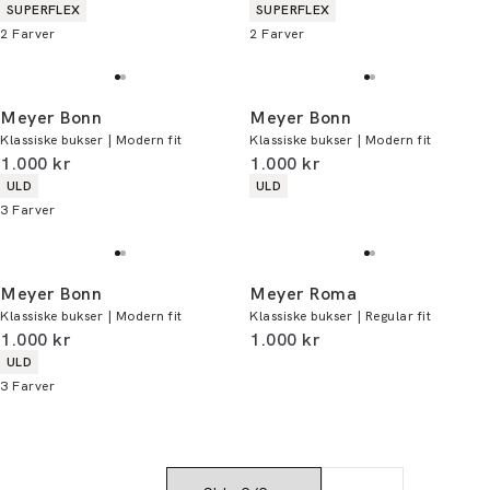
Produkt egenskaber
Produkt egenskaber
SUPERFLEX
SUPERFLEX
2
Farver
2
Farver
Meyer Bonn
Meyer Bonn
Klassiske bukser | Modern fit
Klassiske bukser | Modern fit
I alt (inkl. rabat)
I alt (inkl. rabat)
1.000 kr
1.000 kr
Produkt egenskaber
Produkt egenskaber
ULD
ULD
3
Farver
Meyer Bonn
Meyer Roma
Klassiske bukser | Modern fit
Klassiske bukser | Regular fit
I alt (inkl. rabat)
I alt (inkl. rabat)
1.000 kr
1.000 kr
Produkt egenskaber
ULD
3
Farver