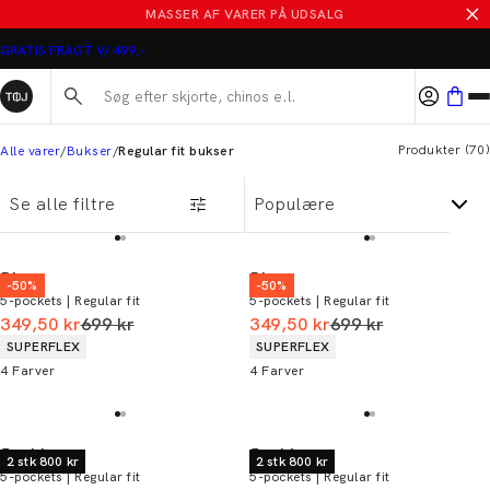
MASSER AF VARER PÅ UDSALG
Søg her...
Produkter
(
70
)
Alle varer
Bukser
Regular fit bukser
Se alle filtre
Bison
Bison
-50%
-50%
5-pockets | Regular fit
5-pockets | Regular fit
I alt (uden rabat)
I alt (uden rabat)
349,50 kr
699 kr
349,50 kr
699 kr
Produkt egenskaber
Produkt egenskaber
SUPERFLEX
SUPERFLEX
4
Farver
4
Farver
Jack's
Jack's
2 stk 800 kr
2 stk 800 kr
5-pockets | Regular fit
5-pockets | Regular fit