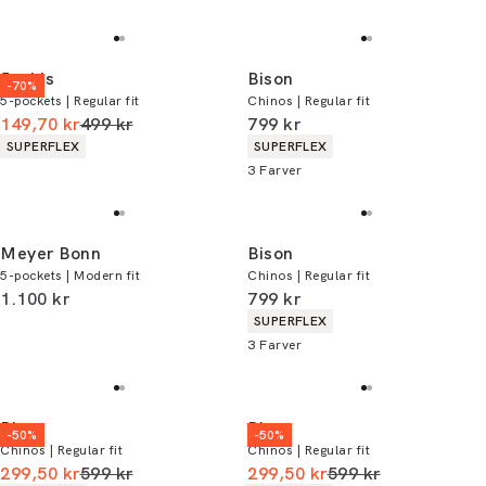
Jack's
Bison
-70%
5-pockets | Regular fit
Chinos | Regular fit
I alt (uden rabat)
I alt (inkl. rabat)
149,70 kr
499 kr
799 kr
Produkt egenskaber
Produkt egenskaber
SUPERFLEX
SUPERFLEX
3
Farver
Meyer Bonn
Bison
5-pockets | Modern fit
Chinos | Regular fit
I alt (inkl. rabat)
I alt (inkl. rabat)
1.100 kr
799 kr
Produkt egenskaber
SUPERFLEX
3
Farver
Bison
Bison
-50%
-50%
Chinos | Regular fit
Chinos | Regular fit
I alt (uden rabat)
I alt (uden rabat)
299,50 kr
599 kr
299,50 kr
599 kr